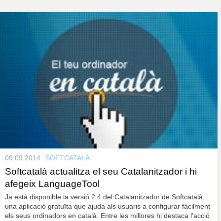
s
y
r
a
u
l
P
e
s
à
c
l
a
g
u
i
n
e
s
09.09.2014
SOFTCATALÀ
Softcatalà actualitza el seu Catalanitzador i hi
afegeix LanguageTool
Ja està disponible la versió 2.4 del Catalanitzador de Softcatalà,
una aplicació gratuïta que ajuda als usuaris a configurar fàcilment
els seus ordinadors en català. Entre les millores hi destaca l'acció