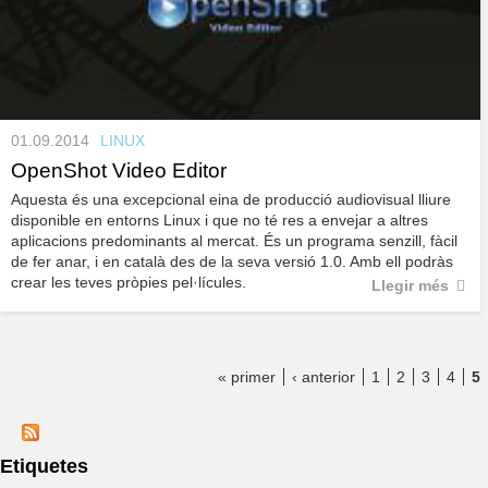
01.09.2014
LINUX
OpenShot Video Editor
Aquesta és una excepcional eina de producció audiovisual lliure
disponible en entorns Linux i que no té res a envejar a altres
aplicacions predominants al mercat. És un programa senzill, fàcil
de fer anar, i en català des de la seva versió 1.0. Amb ell podràs
crear les teves pròpies pel·lícules.
Llegir més
« primer
‹ anterior
1
2
3
4
5
Etiquetes