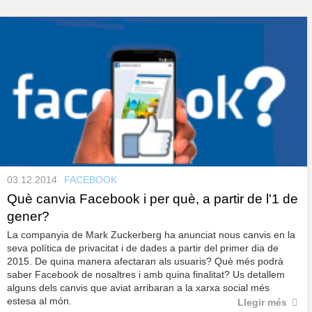
s
y
r
a
u
l
P
e
s
à
c
l
a
g
u
i
n
03.12.2014
FACEBOOK
e
Què canvia Facebook i per què, a partir de l'1 de
gener?
s
La companyia de Mark Zuckerberg ha anunciat nous canvis en la
seva política de privacitat i de dades a partir del primer dia de
2015. De quina manera afectaran als usuaris? Què més podrà
saber Facebook de nosaltres i amb quina finalitat? Us detallem
alguns dels canvis que aviat arribaran a la xarxa social més
estesa al món.
Llegir més