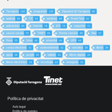
Tarragona
programari
Diputació de Tarragona
146
126
96
android
TIC
windows
Premi Tinet
96
93
88
82
aplicacions
Internet
iOS
seguretat
80
78
73
71
xarxes socials
TINET
Premis Literaris
Mac
70
66
65
57
Reus
Linux
privacitat
URV
55
44
44
44
correu electrònic
esdeveniments
narrativa
llibres
42
42
39
38
ajuda
google
utilitats
llibres digitals
38
36
34
33
llibres electrònics
tecnologia
instagram
33
33
32
Política de privacitat
Avís legal
Política de galetes