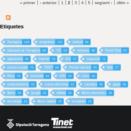
« primer
‹ anterior
1
2
3
4
5
següent ›
últim »
Etiquetes
Tarragona
programari
android
146
126
96
Diputació de Tarragona
TIC
windows
Premi Tinet
96
93
88
82
aplicacions
Internet
iOS
seguretat
80
78
73
71
xarxes socials
TINET
Premis Literaris
Mac
70
66
65
57
Reus
privacitat
URV
Linux
55
44
44
44
esdeveniments
correu electrònic
narrativa
ajuda
42
42
39
38
llibres
google
utilitats
llibres electrònics
38
36
34
33
tecnologia
llibres digitals
instagram
33
33
32