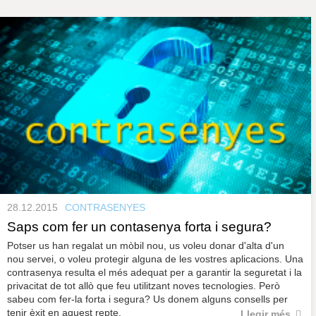
s
y
r
a
u
l
P
e
s
à
c
l
a
g
u
i
n
e
28.12.2015
CONTRASENYES
s
Saps com fer un contasenya forta i segura?
Potser us han regalat un mòbil nou, us voleu donar d'alta d'un
nou servei, o voleu protegir alguna de les vostres aplicacions. Una
contrasenya resulta el més adequat per a garantir la seguretat i la
privacitat de tot allò que feu utilitzant noves tecnologies. Però
sabeu com fer-la forta i segura? Us donem alguns consells per
tenir èxit en aquest repte.
Llegir més