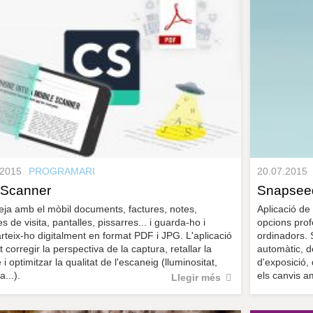
.2015
PROGRAMARI
20.07.2015
Scanner
Snapsee
ja amb el mòbil documents, factures, notes,
Aplicació de
es de visita, pantalles, pissarres... i guarda-ho i
opcions prof
teix-ho digitalment en format PDF i JPG. L'aplicació
ordinadors.
 corregir la perspectiva de la captura, retallar la
automàtic, d
 i optimitzar la qualitat de l'escaneig (lluminositat,
d'exposició,
a...).
els canvis am
Llegir més