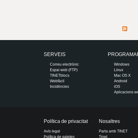
SERVEIS
PROGRAMA
Correu electrònic
Windows
Espai web (FTP)
Linux
TINETblocs
Mac OS X
Webfàcil
Android
Incidències
iOS
Aplicacions w
Política de privacitat
Nosaltres
Avís legal
Parla amb TINET
Política de galetes
Tinet