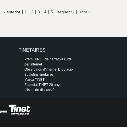
‹ anterior
1
2
3
4
5
següent ›
últim »
TINETAIRES
Premi TINET de narrativa curta
per Internet
Observatori d'Internet Diputació
Butlletins tinetaires
Marca TINET
Especial TINET 20 anys
Llistes de discussió