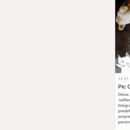
14.07
Pic 
Deixa a
'selfi
fotogr
predef
sorpre
person