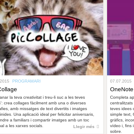
.2015
PROGRAMARI
07.07.2015
Collage
OneNote
nar la teva creativitat i treu-li suc a les teves
Completa apl
es': crea collages fàcilment amb una o diverses
centralitzats
afies, amb missatges de text divertits i imatges
teves idees 
inides. Una aplicació ideal per felicitar aniversaris,
simple text, 
ndre a familiars i compartir imatges amb un toc
gràfics, inco
al a les xarxes socials.
vídeo i, fins
Llegir més
sobre.