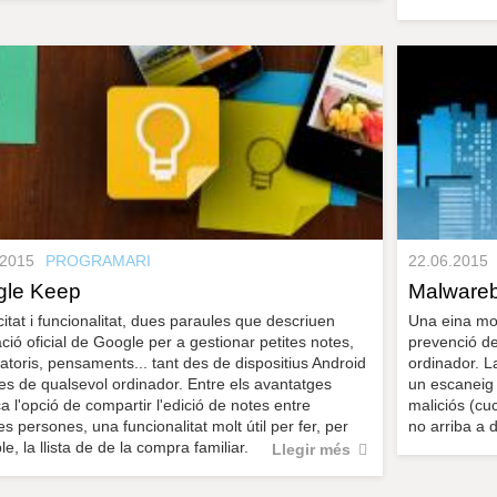
.2015
PROGRAMARI
22.06.2015
gle Keep
Malwareb
citat i funcionalitat, dues paraules que descriuen
Una eina mol
cació oficial de Google per a gestionar petites notes,
prevenció del
atoris, pensaments... tant des de dispositius Android
ordinador. L
s de qualsevol ordinador. Entre els avantatges
un escaneig 
a l'opció de compartir l'edició de notes entre
maliciós (cuc
es persones, una funcionalitat molt útil per fer, per
no arriba a d
e, la llista de de la compra familiar.
Llegir més