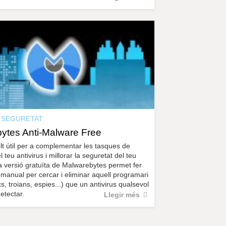
SEGURETAT
ytes Anti-Malware Free
t útil per a complementar les tasques de
 teu antivirus i millorar la seguretat del teu
a versió gratuïta de Malwarebytes permet fer
manual per cercar i eliminar aquell programari
s, troians, espies...) que un antivirus qualsevol
etectar.
Llegir més