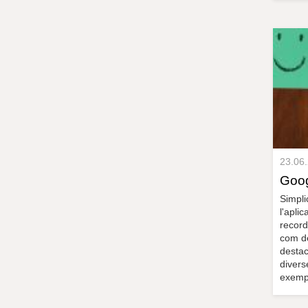
23.06
Goo
Simpli
l'apli
record
com de
destac
divers
exempl