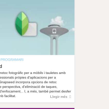
r
a
u
l
e
s
c
l
a
u
PROGRAMARI
d
 retoc fotogràfic per a mòbils i tauletes amb
essionals pròpies d'aplicacions per a
 Snapseed incorpora opcions de retoc
e perspectiva, d'eliminació de taques,
 d'enfocament... I, a més, també permet desfer
b facilitat.
Llegir més