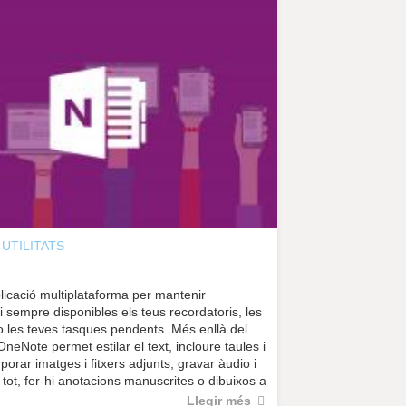
UTILITATS
icació multiplataforma per mantenir
 i sempre disponibles els teus recordatoris, les
o les teves tasques pendents. Més enllà del
OneNote permet estilar el text, incloure taules i
rporar imatges i fitxers adjunts, gravar àudio i
 i tot, fer-hi anotacions manuscrites o dibuixos a
Llegir més