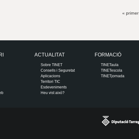
« primer
RI
ACTUALITAT
FORMACIÓ
Sobre TINET
TINETaula
Consells i Seguretat
TINETescola
Aplicacions
TINETjornada
Territori TIC
Esdeveniments
eb
Heu vist això?