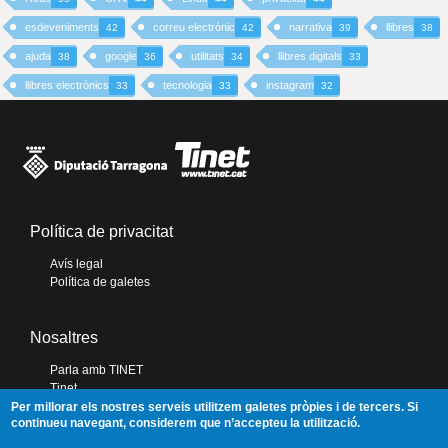
esdeveniments
correu electrònic
narrativa
llibres
42
42
39
38
ajuda
google
utilitats
llibres digitals
38
36
34
33
llibres electrònics
tecnologia
instagram
33
33
32
Política de privacitat
Avís legal
Política de galetes
Nosaltres
Parla amb TINET
Tinet
Diputació de Tarragona
Per millorar els nostres serveis utilitzem galetes pròpies i de tercers. Si
continueu navegant, considerem que n’accepteu la utilització.
Portal de Transparència