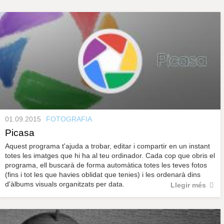
s
y
r
a
u
l
P
e
s
à
c
l
a
g
u
i
n
01.09.2015
FOTOGRAFIA
Picasa
e
Aquest programa t'ajuda a trobar, editar i compartir en un instant
totes les imatges que hi ha al teu ordinador. Cada cop que obris el
s
programa, ell buscarà de forma automàtica totes les teves fotos
(fins i tot les que havies oblidat que tenies) i les ordenarà dins
d'àlbums visuals organitzats per data.
Llegir més