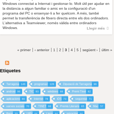
Windows connectat a Internat i gestionar-lo. Molt útil per ajudar en
la distància a algun familiar o amic en la configuració d'un
programa del PC o ensenyar-li a fer quelcom. A més, també
permet la transferència de fitxers directa entre els dos ordinadors.
L'alternativa a Teamviewer, només vàlida entre ordinadors
Windows.
Llegir més
« primer
‹ anterior
1
2
3
4
5
següent ›
últim »
Etiquetes
Tarragona
programari
Diputació de Tarragona
146
126
96
android
TIC
windows
Premi Tinet
96
93
88
82
aplicacions
Internet
iOS
seguretat
80
78
73
71
xarxes socials
TINET
Premis Literaris
Mac
70
66
65
57
Reus
URV
Linux
privacitat
55
44
44
44