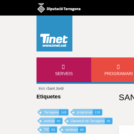
M
SERVEIS
PROGRAMARI
E
Inici
›
Sant Jordi
N
SAN
Etiquetes
Esteu
Ú
aquí
Tarragona
programari
146
126
P
android
Diputació de Tarragona
96
96
TIC
windows
93
88
R