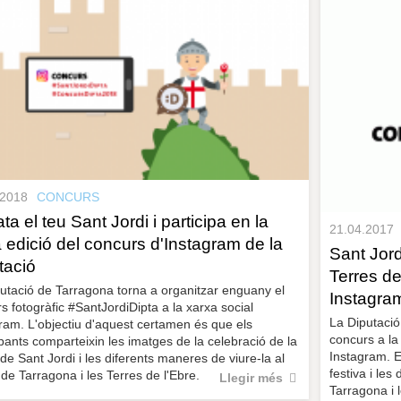
.2018
CONCURS
ta el teu Sant Jordi i participa en la
21.04.2017
 edició del concurs d'Instagram de la
Sant Jord
tació
Terres de
utació de Tarragona torna a organitzar enguany el
Instagram
s fotogràfic #SantJordiDipta a la xarxa social
La Diputació
ram. L'objectiu d'aquest certamen és que els
concurs a la
ipants comparteixin les imatges de la celebració de la
Instagram. E
de Sant Jordi i les diferents maneres de viure-la al
festiva i le
e Tarragona i les Terres de l'Ebre.
Llegir més
Tarragona i 