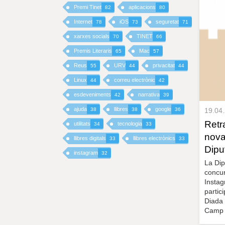
Premi Tinet
aplicacions
82
80
I
Internet
iOS
seguretat
78
73
71
xarxes socials
TINET
70
66
N
Premis Literaris
Mac
65
57
C
Reus
URV
privacitat
55
44
44
I
Linux
correu electrònic
44
42
esdeveniments
narrativa
42
39
P
ajuda
llibres
google
19.04
38
38
36
A
Retra
utilitats
tecnologia
34
33
nova
llibres digitals
llibres electrònics
33
33
L
Dipu
instagram
32
La Dip
concur
Instag
partic
Diada 
Camp d