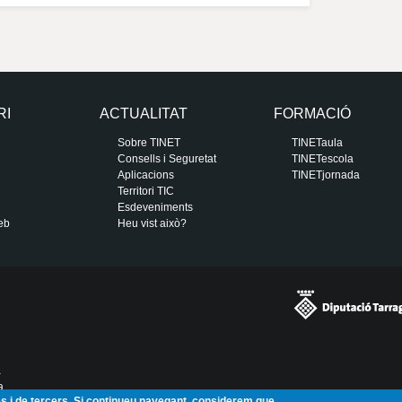
RI
ACTUALITAT
FORMACIÓ
Sobre TINET
TINETaula
Consells i Seguretat
TINETescola
Aplicacions
TINETjornada
Territori TIC
Esdeveniments
eb
Heu vist això?
a
a
ies i de tercers. Si continueu navegant, considerem que