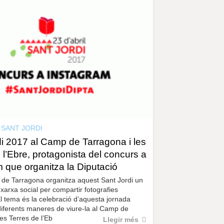
r
a
u
l
e
s
c
l
a
u
SANT JORDI
i 2017 al Camp de Tarragona i les
 l’Ebre, protagonista del concurs a
 que organitza la Diputació
 de Tarragona organitza aquest Sant Jordi un
 xarxa social per compartir fotografies
l tema és la celebració d’aquesta jornada
s diferents maneres de viure-la al Camp de
les Terres de l’Eb
Llegir més