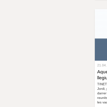
21.04
Aque
lleg
TINET 
Jordi,
darrer
reunit
les va