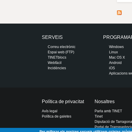
SERVEIS
PROGRAMA
Correu electrònic
Windows
Espai web (FTP)
Linux
TINETblocs
Mac OS X
Webfàcil
Android
Incidències
iOS
Aplicacions w
Política de privacitat
Nosaltres
Avís legal
Parla amb TINET
Política de galetes
Tinet
Diputació de Tarragon
Portal de Transparènci
Per millorar els nostres serveis utilitzem galetes pròp