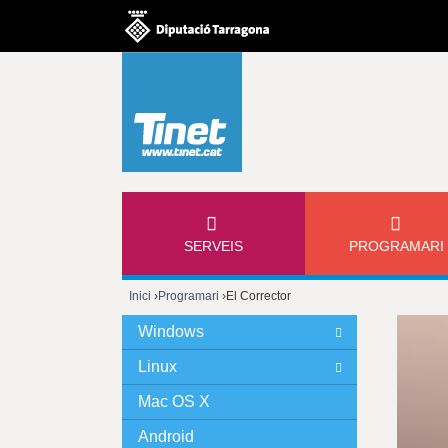
M
SERVEIS
PROGRAMARI
E
Inici
›
Programari
›
El Corrector
N
Esteu
Windows
Ú
aquí
Linux
P
Mac OS X
Android
R