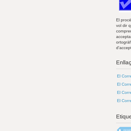
El proc
vol dir 
comprens
accepta
ortogràf
d'accept
Enlla
El Corr
El Corr
El Corr
El Corre
Etiqu
prog