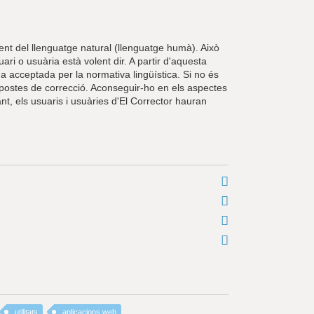
nt del llenguatge natural (llenguatge humà). Això
uari o usuària està volent dir. A partir d'aquesta
a acceptada per la normativa lingüística. Si no és
opostes de correcció. Aconseguir-ho en els aspectes
nt, els usuaris i usuàries d'El Corrector hauran
utilitats
aplicacions web