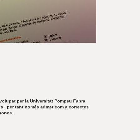
r
a
u
l
e
s
c
l
a
u
nvolupat per la Universitat Pompeu Fabra.
lans i per tant només admet com a correctes
bones.