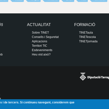
RI
ACTUALITAT
FORMACIÓ
Sobre TINET
TINETaula
Consells i Seguretat
TINETescola
Aplicacions
TINETjornada
Territori TIC
Esdeveniments
eb
Heu vist això?
a
a
ies i de tercers. Si continueu navegant, considerem que