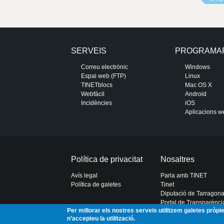
SERVEIS
PROGRAMA
Correu electrònic
Windows
Espai web (FTP)
Linux
TINETblocs
Mac OS X
Webfàcil
Android
Incidències
iOS
Aplicacions w
Política de privacitat
Nosaltres
Avís legal
Parla amb TINET
Política de galetes
Tinet
Diputació de Tarragon
Portal de Transparènci
Per millorar els nostres serveis utilitzem galetes pròp
n’accepteu la utilització.