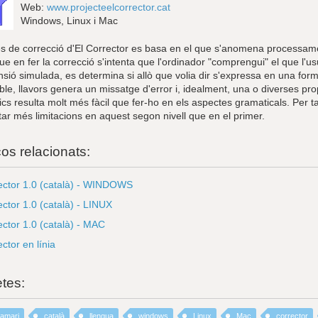
Web:
www.projecteelcorrector.cat
Windows, Linux i Mac
és de correcció d'El Corrector es basa en el que s'anomena processame
que en fer la correcció s'intenta que l'ordinador "comprengui" el que l'us
ió simulada, es determina si allò que volia dir s'expressa en una form
ble, llavors genera un missatge d'error i, idealment, una o diverses pr
ics resulta molt més fàcil que fer-ho en els aspectes gramaticals. Per ta
ar més limitacions en aquest segon nivell que en el primer.
ços relacionats:
ector 1.0 (català) - WINDOWS
ector 1.0 (català) - LINUX
ector 1.0 (català) - MAC
ctor en línia
etes:
ramari
català
llengua
windows
Linux
Mac
corrector