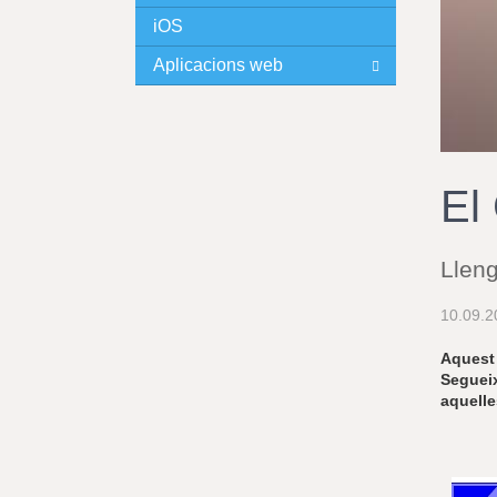
iOS
I
Aplicacions web
N
C
I
El
P
Llen
A
10.09.2
L
Aquest 
Segueix
aquelle