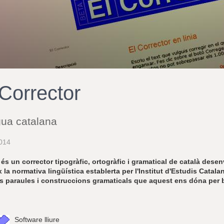
 Corrector
gua catalana
014
és un corrector tipogràfic, ortogràfic i gramatical de català dese
 la normativa lingüística establerta per l'Institut d'Estudis Cata
s paraules i construccions gramaticals que aquest ens dóna per 
Software lliure