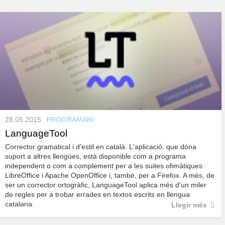
s
y
r
a
u
l
e
s
c
l
a
u
28.05.2015
PROGRAMARI
LanguageTool
Corrector gramatical i d'estil en català. L'aplicació, que dóna
suport a altres llengües, està disponible com a programa
independent o com a complement per a les suites ofimàtiques
LibreOffice i Apache OpenOffice i, també, per a Firefox. A més, de
ser un corrector ortogràfic, LanguageTool aplica més d'un miler
de regles per a trobar errades en textos escrits en llengua
catalana.
Llegir més