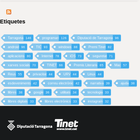
Etiquetes
Tarragona
programari
Diputació de Tarragona
146
126
96
android
TIC
windows
Premi Tinet
96
93
88
82
aplicacions
Internet
iOS
seguretat
80
78
73
71
xarxes socials
TINET
Premis Literaris
Mac
70
66
65
57
Reus
privacitat
URV
Linux
55
44
44
44
esdeveniments
correu electrònic
narrativa
ajuda
42
42
39
38
llibres
google
utilitats
tecnologia
38
36
34
33
llibres digitals
llibres electrònics
instagram
33
33
32