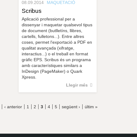
08.09.2014
MAQUETACIÓ
Scribus
Aplicació professional per a
dissenyar i maquetar qualsevol tipus
de document (butlletíns, llibres,
cartells, fulletons...). Entre altres
coses, permet l'exportació a PDF en
qualitat avançada (xifratge,
interactius...) o el treball en format
gràfic EPS. Scribus és un programa
amb característiques similars a
InDesign (PageMaker) o Quark
Xpress.
Llegir més
‹ anterior
1
2
3
4
5
següent ›
últim »