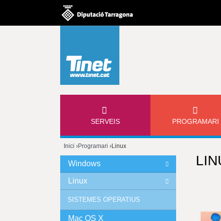
M
SERVEIS
PROGRAMARI
E
Inici
›
Programari
›
Linux
N
LIN
Esteu
Windows
Ú
aquí
Linux
P
SISTEMES OPERATIUS
R
Mac OS X