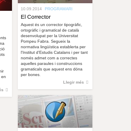
10.09.2014
PROGRAMARI
El Corrector
Aquest és un corrector tipogràfic,
ortogràfic i gramatical de català
desenvolupat per la Universitat
ents
Pompeu Fabra. Segueix la
ama
normativa lingüística establerta per
ció
l'Institut d'Estudis Catalans i per tant
ots
només admet com a correctes
aquelles paraules i construccions
gramaticals que aquest ens dóna
mir
per bones.
r en
Llegir més
és