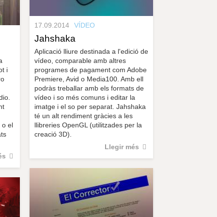
17.09.2014
VÍDEO
Jahshaka
Aplicació lliure destinada a l'edició de
a
vídeo, comparable amb altres
t i
programes de pagament com Adobe
ro
Premiere, Avid o Media100. Amb ell
podràs treballar amb els formats de
dio.
vídeo i so més comuns i editar la
nt
imatge i el so per separat. Jahshaka
té un alt rendiment gràcies a les
 o el
llibreries OpenGL (utilitzades per la
ats
creació 3D).
Llegir més
és