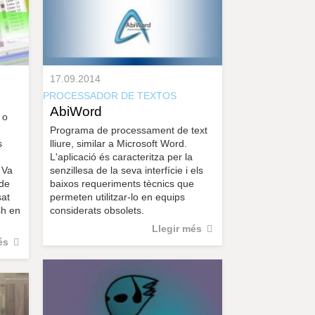
r
a
u
l
e
s
17.09.2014
c
PROCESSADOR DE TEXTOS
l
AbiWord
a
 o
u
Programa de processament de text
s
lliure, similar a Microsoft Word.
L'aplicació és caracteritza per la
 Va
senzillesa de la seva interfície i els
 de
baixos requeriments tècnics que
sat
permeten utilitzar-lo en equips
sh en
considerats obsolets.
Llegir més
és