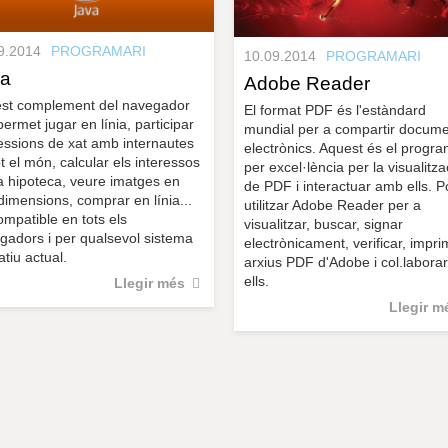
9.2014
PROGRAMARI
10.09.2014
PROGRAMARI
va
Adobe Reader
st complement del navegador
El format PDF és l'estàndard
ermet jugar en línia, participar
mundial per a compartir docum
essions de xat amb internautes
electrònics. Aquest és el progr
t el món, calcular els interessos
per excel·lència per la visualitza
a hipoteca, veure imatges en
de PDF i interactuar amb ells. P
dimensions, comprar en línia...
utilitzar Adobe Reader per a
ompatible en tots els
visualitzar, buscar, signar
gadors i per qualsevol sistema
electrònicament, verificar, impri
tiu actual.
arxius PDF d'Adobe i col.labora
ells.
Llegir més
Llegir m