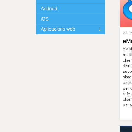
Android
I
iOS
N
Aplicacions web
24.0
C
eMu
I
eMul
mult
P
clie
dist
supor
A
sist
ofere
L
per 
refe
clien
usuar