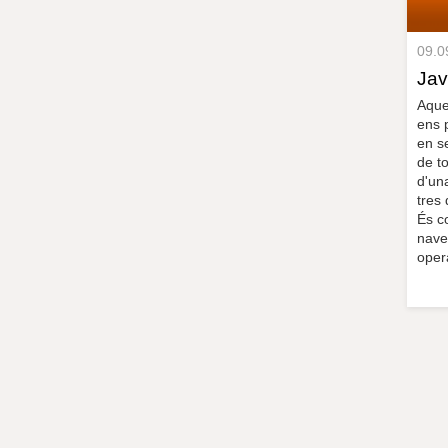
09.0
Ja
Aque
ens p
en s
de to
d'un
tres 
És c
nave
opera