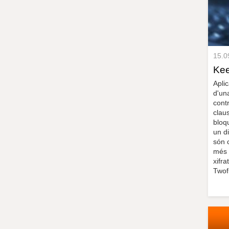
15.0
Kee
Apli
d'un
cont
clau
bloq
un d
són c
més 
xifr
Twof