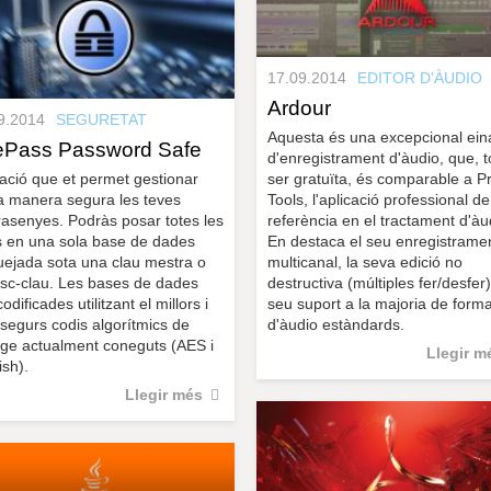
17.09.2014
EDITOR D'ÀUDIO
Ardour
9.2014
SEGURETAT
Aquesta és una excepcional ein
Pass Password Safe
d'enregistrament d'àudio, que, to
cació que et permet gestionar
ser gratuïta, és comparable a P
a manera segura les teves
Tools, l'aplicació professional de
rasenyes. Podràs posar totes les
referència en el tractament d'àu
s en una sola base de dades
En destaca el seu enregistrame
uejada sota una clau mestra o
multicanal, la seva edició no
isc-clau. Les bases de dades
destructiva (múltiples fer/desfer)
odificades utilitzant el millors i
seu suport a la majoria de form
segurs codis algorítmics de
d'àudio estàndards.
atge actualment coneguts (AES i
Llegir m
ish).
Llegir més