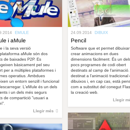
9.2014
EMULE
24.09.2014
DIBUIX
le i aMule
Pencil
e i la seva versió
Software que et permet dibuixar
iplataforma aMule són dos
crear animacions en dues
nts de baixades P2P. Es
dimensions fàcilment. És un del
ingeixen bàsicament pel seu
pocs programes de codi obert
t per a múltiples plataformes i
destinats al camp de l'animació.
emes operatius. Ambdues
destinat a l'animació tradicional
ixen un entorn senzill i funcional
dibuixos i, en cap cas, està pen
descarregar. L'eMule és un dels
com a substitut del conegut Fla
rents i un dels més segurs
la creació web.
ts de compartició "usuari a
Llegir m
i".
Llegir més