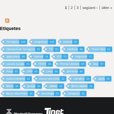
1
2
3
següent ›
últim »
Etiquetes
Tarragona
programari
android
146
126
96
Diputació de Tarragona
TIC
windows
Premi Tinet
96
93
88
82
aplicacions
Internet
iOS
seguretat
80
78
73
71
xarxes socials
TINET
Premis Literaris
Mac
70
66
65
57
Reus
URV
Linux
privacitat
55
44
44
44
esdeveniments
correu electrònic
narrativa
ajuda
42
42
39
38
llibres
google
utilitats
llibres digitals
38
36
34
33
llibres electrònics
tecnologia
instagram
33
33
32