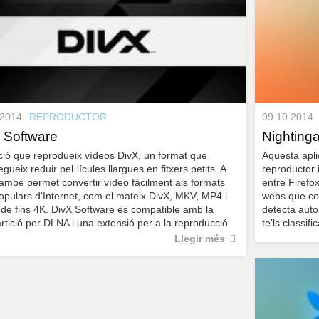
.2014
REPRODUCTOR
09.10.2014
 Software
Nightinga
ció que reprodueix vídeos DivX, un format que
Aquesta apli
gueix reduir pel·lícules llargues en fitxers petits. A
reproductor 
ambé permet convertir vídeo fàcilment als formats
entre Firefo
pulars d'Internet, com el mateix DivX, MKV, MP4 i
webs que con
e fins 4K. DivX Software és compatible amb la
detecta auto
tició per DLNA i una extensió per a la reproducció
te'ls classific
Llegir més