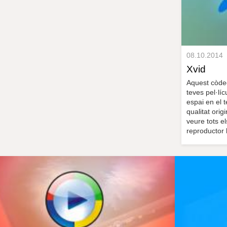
08.10.2014
Xvid
Aquest còdec
teves pel·lí
espai en el t
qualitat orig
veure tots el
reproductor 