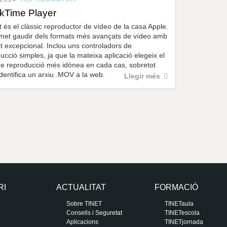
kTime Player
 és el clàssic reproductor de vídeo de la casa Apple.
met gaudir dels formats més avançats de vídeo amb
at excepcional. Inclou uns controladors de
ucció simples, ja que la mateixa aplicació elegeix el
de reproducció més idònea en cada cas, sobretot
dentifica un arxiu .MOV a la web.
Llegir més
RI
ACTUALITAT
FORMACIÓ
Sobre TINET
TINETaula
Consells i Seguretat
TINETescola
Aplicacions
TINETjornada