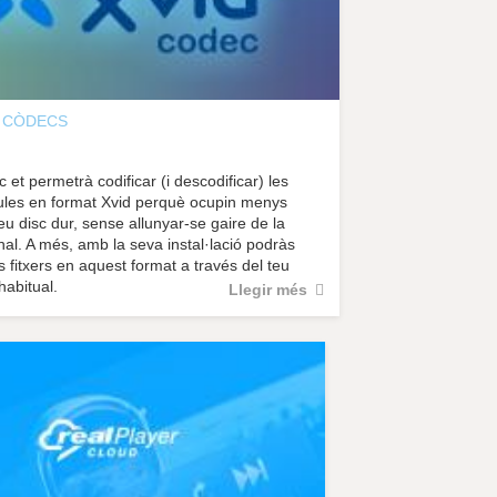
CÒDECS
 et permetrà codificar (i descodificar) les
cules en format Xvid perquè ocupin menys
eu disc dur, sense allunyar-se gaire de la
inal. A més, amb la seva instal·lació podràs
s fitxers en aquest format a través del teu
habitual.
Llegir més