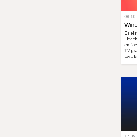
06.10
Wind
És el 
Llegei
en l'a
TV gra
teva b
17.09