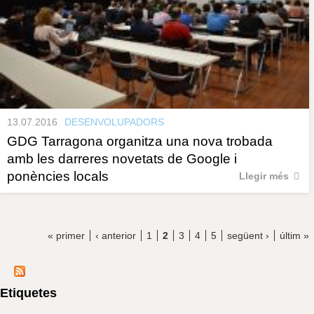
13.07.2016
DESENVOLUPADORS
GDG Tarragona organitza una nova trobada
amb les darreres novetats de Google i
ponències locals
Llegir més
« primer
‹ anterior
1
2
3
4
5
següent ›
últim »
Etiquetes