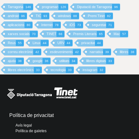
Tarragona
programari
Diputació de Tarragona
146
126
96
android
TIC
windows
Premi Tinet
96
93
88
82
aplicacions
Internet
iOS
seguretat
80
78
73
71
xarxes socials
TINET
Premis Literaris
Mac
70
66
65
57
Reus
Linux
URV
privacitat
55
44
44
44
correu electrònic
esdeveniments
narrativa
llibres
42
42
39
38
ajuda
google
utilitats
llibres digitals
38
36
34
33
llibres electrònics
tecnologia
instagram
33
33
32
Política de privacitat
Avís legal
Política de galetes