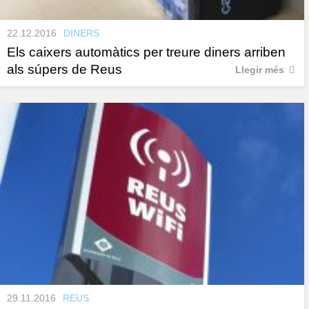
22.12.2016
DINERS
Els caixers automàtics per treure diners arriben
als súpers de Reus
Llegir més
29.11.2016
REUS