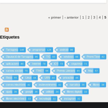
« primer
‹ anterior
1
2
3
4
5
Etiquetes
Tarragona
programari
android
146
126
96
Diputació de Tarragona
TIC
windows
Premi Tinet
96
93
88
82
aplicacions
Internet
iOS
seguretat
80
78
73
71
xarxes socials
TINET
Premis Literaris
Mac
70
66
65
57
Reus
Linux
URV
privacitat
55
44
44
44
correu electrònic
esdeveniments
narrativa
llibres
42
42
39
38
ajuda
google
utilitats
llibres digitals
38
36
34
33
llibres electrònics
tecnologia
instagram
33
33
32