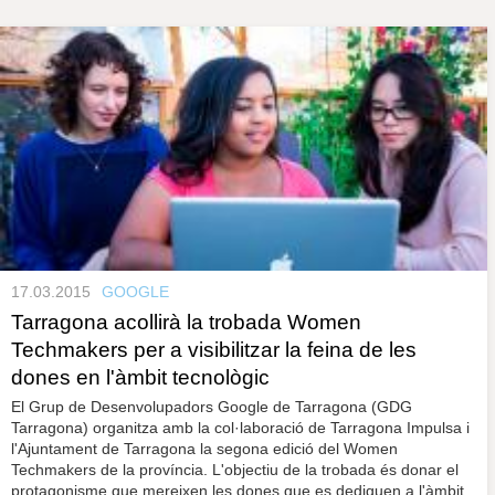
s
y
r
a
u
l
P
e
s
à
c
l
a
g
u
i
n
17.03.2015
GOOGLE
e
Tarragona acollirà la trobada Women
Techmakers per a visibilitzar la feina de les
s
dones en l'àmbit tecnològic
El Grup de Desenvolupadors Google de Tarragona (GDG
Tarragona) organitza amb la col·laboració de Tarragona Impulsa i
l'Ajuntament de Tarragona la segona edició del Women
Techmakers de la província. L'objectiu de la trobada és donar el
protagonisme que mereixen les dones que es dediquen a l'àmbit