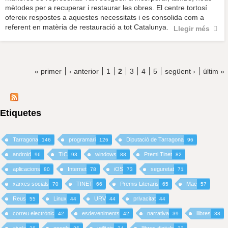
mètodes per a recuperar i restaurar les obres. El centre tortosí
ofereix respostes a aquestes necessitats i es consolida com a
referent en matèria de restauració a tot Catalunya.
Llegir més
« primer
‹ anterior
1
2
3
4
5
següent ›
últim »
Etiquetes
Tarragona
programari
Diputació de Tarragona
146
126
96
android
TIC
windows
Premi Tinet
96
93
88
82
aplicacions
Internet
iOS
seguretat
80
78
73
71
xarxes socials
TINET
Premis Literaris
Mac
70
66
65
57
Reus
Linux
URV
privacitat
55
44
44
44
correu electrònic
esdeveniments
narrativa
llibres
42
42
39
38