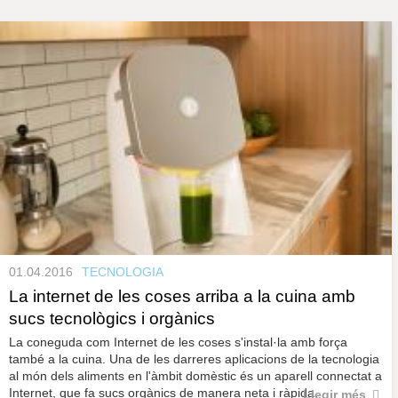
s
y
r
a
u
l
P
e
s
à
c
l
a
g
u
i
n
e
01.04.2016
TECNOLOGIA
s
La internet de les coses arriba a la cuina amb
sucs tecnològics i orgànics
La coneguda com Internet de les coses s'instal·la amb força
també a la cuina. Una de les darreres aplicacions de la tecnologia
al món dels aliments en l'àmbit domèstic és un aparell connectat a
Internet, que fa sucs orgànics de manera neta i ràpida.
Llegir més