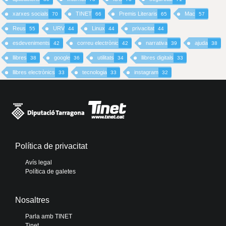
xarxes socials
TINET
Premis Literaris
Mac
70
66
65
57
Reus
URV
Linux
privacitat
55
44
44
44
esdeveniments
correu electrònic
narrativa
ajuda
42
42
39
38
llibres
google
utilitats
llibres digitals
38
36
34
33
llibres electrònics
tecnologia
instagram
33
33
32
Política de privacitat
Avís legal
Política de galetes
Nosaltres
Parla amb TINET
Tinet