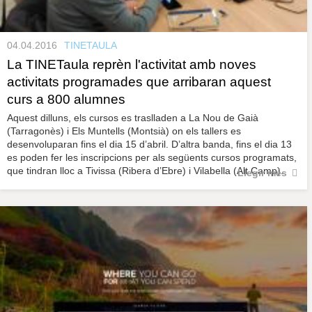
04.04.2016
TINETAULA
La TINETaula reprèn l'activitat amb noves
activitats programades que arribaran aquest
curs a 800 alumnes
Aquest dilluns, els cursos es traslladen a La Nou de Gaià
(Tarragonès) i Els Muntells (Montsià) on els tallers es
desenvoluparan fins el dia 15 d’abril. D’altra banda, fins el dia 13
es poden fer les inscripcions per als següents cursos programats,
que tindran lloc a Tivissa (Ribera d’Ebre) i Vilabella (Alt Camp).
Llegir més