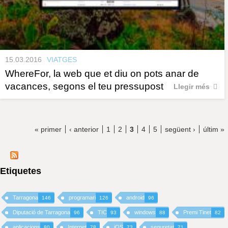
15.03.2016
VIATGES
WhereFor, la web que et diu on pots anar de
vacances, segons el teu pressupost
Llegir més
« primer
‹ anterior
1
2
3
4
5
següent ›
últim »
Etiquetes
Tarragona
programari
android
146
126
96
Diputació de Tarragona
TIC
windows
Premi Tinet
96
93
88
82
aplicacions
Internet
iOS
seguretat
80
78
73
71