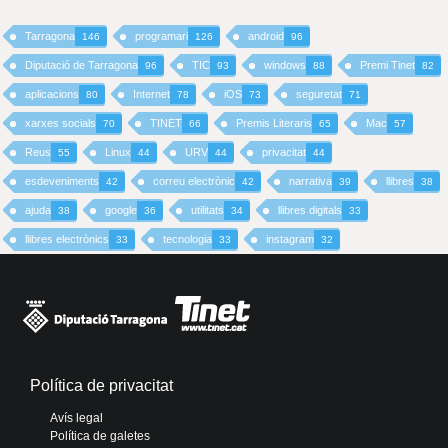
Tarragona
programari
android
146
126
96
Diputació de Tarragona
TIC
windows
Premi Tinet
96
93
88
82
aplicacions
Internet
iOS
seguretat
80
78
73
71
xarxes socials
TINET
Premis Literaris
Mac
70
66
65
57
Reus
Linux
URV
privacitat
55
44
44
44
esdeveniments
correu electrònic
narrativa
llibres
42
42
39
38
ajuda
google
utilitats
llibres digitals
38
36
34
33
llibres electrònics
tecnologia
instagram
33
33
32
Política de privacitat
Avís legal
Política de galetes