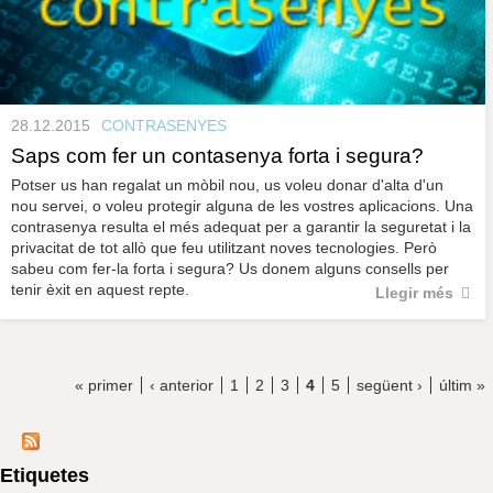
28.12.2015
CONTRASENYES
Saps com fer un contasenya forta i segura?
Potser us han regalat un mòbil nou, us voleu donar d'alta d'un
nou servei, o voleu protegir alguna de les vostres aplicacions. Una
contrasenya resulta el més adequat per a garantir la seguretat i la
privacitat de tot allò que feu utilitzant noves tecnologies. Però
sabeu com fer-la forta i segura? Us donem alguns consells per
tenir èxit en aquest repte.
Llegir més
« primer
‹ anterior
1
2
3
4
5
següent ›
últim »
Etiquetes