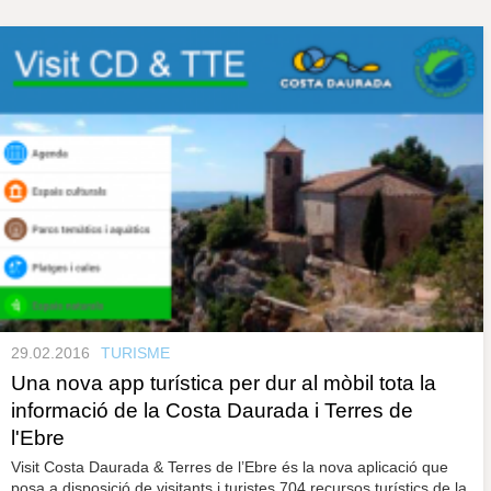
s
y
r
a
u
l
P
e
s
à
c
l
a
g
u
i
n
e
s
29.02.2016
TURISME
Una nova app turística per dur al mòbil tota la
informació de la Costa Daurada i Terres de
l'Ebre
Visit Costa Daurada & Terres de l’Ebre és la nova aplicació que
posa a disposició de visitants i turistes 704 recursos turístics de la