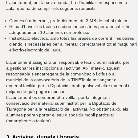
L’ajuntament, per la seva banda, ha d’habilitar un espai com a
aula, que ha de complir els següents requisits:
Connexió a Internet, preferiblement de 3 MB de cabal mínim.
Hi ha d’haver les taules i cadires necessàries per a encabir-hi
adequadament 10 alumnes i un professor
Instal•lació elèctrica, amb totes les preses de corrent i les bases
d’endolls necessàries per alimentar correctament tot el maquinari
elèctric/electrònic de l’aula.
L’ajuntament assignarà un responsable tècnic administratiu per
a gestionar les inscripcions a l’activitat. Així mateix, aquest
responsable s’encarregarà de la comunicació i difusió al
municipi de la convocatòria de la TINETaula mitjançant el
material facilitat per la Diputació i amb qualsevol altre material i
mitjans de què pugui disposar.
L’ajuntament es compromet a vetllar per la integritat i
conservació del material subministrat per la Diputació de
Tarragona per a la realització de l’activitat. No obstant això, els
alumnes podran portar el seu dispositiu mòbil particular
(smartphone o tauleta).
3. Activitat, durada i horaris