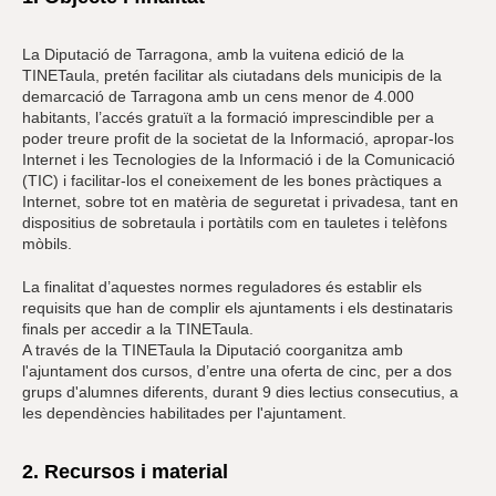
La Diputació de Tarragona, amb la vuitena edició de la
TINETaula, pretén facilitar als ciutadans dels municipis de la
demarcació de Tarragona amb un cens menor de 4.000
habitants, l’accés gratuït a la formació imprescindible per a
poder treure profit de la societat de la Informació, apropar-los
Internet i les Tecnologies de la Informació i de la Comunicació
(TIC) i facilitar-los el coneixement de les bones pràctiques a
Internet, sobre tot en matèria de seguretat i privadesa, tant en
dispositius de sobretaula i portàtils com en tauletes i telèfons
mòbils.
La finalitat d’aquestes normes reguladores és establir els
requisits que han de complir els ajuntaments i els destinataris
finals per accedir a la TINETaula.
A través de la TINETaula la Diputació coorganitza amb
l'ajuntament dos cursos, d’entre una oferta de cinc, per a dos
grups d'alumnes diferents, durant 9 dies lectius consecutius, a
les dependències habilitades per l'ajuntament.
2. Recursos i material