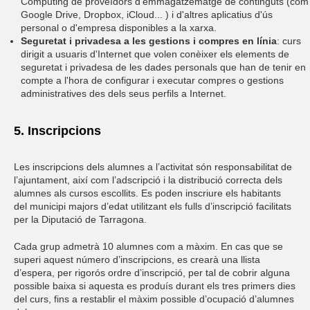
Computing de proveïdors d'emmagatzematge de continguts (com
Google Drive, Dropbox, iCloud... ) i d'altres aplicatius d'ús
personal o d'empresa disponibles a la xarxa.
Seguretat i privadesa a les gestions i compres en línia
: curs
dirigit a usuaris d'Internet que volen conèixer els elements de
seguretat i privadesa de les dades personals que han de tenir en
compte a l'hora de configurar i executar compres o gestions
administratives des dels seus perfils a Internet.
5. Inscripcions
Les inscripcions dels alumnes a l’activitat són responsabilitat de
l’ajuntament, així com l’adscripció i la distribució correcta dels
alumnes als cursos escollits. Es poden inscriure els habitants
del municipi majors d’edat utilitzant els fulls d’inscripció facilitats
per la Diputació de Tarragona.
Cada grup admetrà 10 alumnes com a màxim. En cas que se
superi aquest número d’inscripcions, es crearà una llista
d’espera, per rigorós ordre d’inscripció, per tal de cobrir alguna
possible baixa si aquesta es produís durant els tres primers dies
del curs, fins a restablir el màxim possible d’ocupació d’alumnes