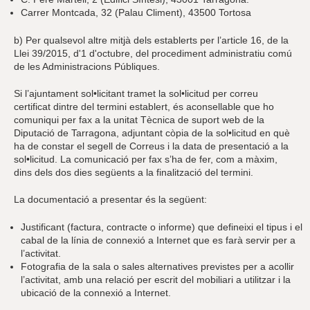
Carrer Montcada, 32 (Palau Climent), 43500 Tortosa
b) Per qualsevol altre mitjà dels establerts per l’article 16, de la
Llei 39/2015, d'1 d'octubre, del procediment administratiu comú
de les Administracions Públiques.
Si l’ajuntament sol•licitant tramet la sol•licitud per correu
certificat dintre del termini establert, és aconsellable que ho
comuniqui per fax a la unitat Tècnica de suport web de la
Diputació de Tarragona, adjuntant còpia de la sol•licitud en què
ha de constar el segell de Correus i la data de presentació a la
sol•licitud. La comunicació per fax s’ha de fer, com a màxim,
dins dels dos dies següents a la finalització del termini.
La documentació a presentar és la següent:
Justificant (factura, contracte o informe) que defineixi el tipus i el
cabal de la línia de connexió a Internet que es farà servir per a
l’activitat.
Fotografia de la sala o sales alternatives previstes per a acollir
l’activitat, amb una relació per escrit del mobiliari a utilitzar i la
ubicació de la connexió a Internet.