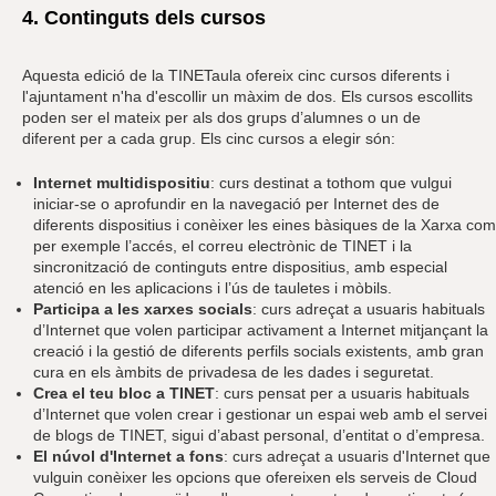
4. Continguts dels cursos
Aquesta edició de la TINETaula ofereix cinc cursos diferents i
l'ajuntament n'ha d'escollir un màxim de dos. Els cursos escollits
poden ser el mateix per als dos grups d’alumnes o un de
diferent per a cada grup. Els cinc cursos a elegir són:
Internet multidispositiu
: curs destinat a tothom que vulgui
iniciar-se o aprofundir en la navegació per Internet des de
diferents dispositius i conèixer les eines bàsiques de la Xarxa com
per exemple l’accés, el correu electrònic de TINET i la
sincronització de continguts entre dispositius, amb especial
atenció en les aplicacions i l’ús de tauletes i mòbils.
Participa a les xarxes socials
: curs adreçat a usuaris habituals
d’Internet que volen participar activament a Internet mitjançant la
creació i la gestió de diferents perfils socials existents, amb gran
cura en els àmbits de privadesa de les dades i seguretat.
Crea el teu bloc a TINET
: curs pensat per a usuaris habituals
d’Internet que volen crear i gestionar un espai web amb el servei
de blogs de TINET, sigui d’abast personal, d’entitat o d’empresa.
El núvol d'Internet a fons
: curs adreçat a usuaris d'Internet que
vulguin conèixer les opcions que ofereixen els serveis de Cloud