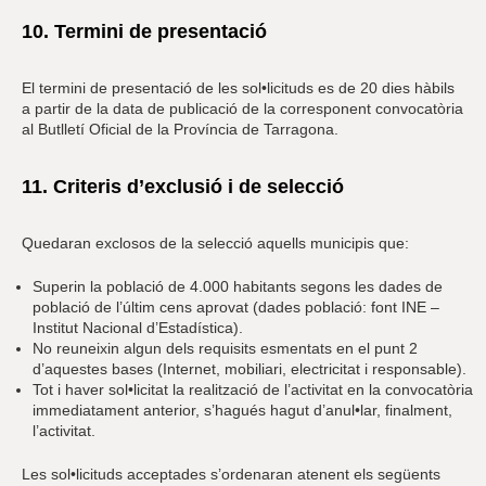
10. Termini de presentació
El termini de presentació de les sol•licituds es de 20 dies hàbils
a partir de la data de publicació de la corresponent convocatòria
al Butlletí Oficial de la Província de Tarragona.
11. Criteris d’exclusió i de selecció
Quedaran exclosos de la selecció aquells municipis que:
Superin la població de 4.000 habitants segons les dades de
població de l’últim cens aprovat (dades població: font INE –
Institut Nacional d’Estadística).
No reuneixin algun dels requisits esmentats en el punt 2
d’aquestes bases (Internet, mobiliari, electricitat i responsable).
Tot i haver sol•licitat la realització de l’activitat en la convocatòria
immediatament anterior, s’hagués hagut d’anul•lar, finalment,
l’activitat.
Les sol•licituds acceptades s’ordenaran atenent els següents