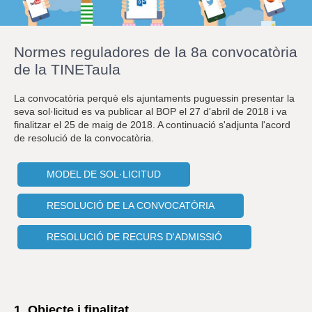
r
a
u
l
Normes reguladores de la 8a convocatòria
e
s
de la TINETaula
c
l
La convocatòria perquè els ajuntaments puguessin presentar la
a
seva sol·licitud es va publicar al BOP el 27 d'abril de 2018 i va
u
finalitzar el 25 de maig de 2018. A continuació s'adjunta l'acord
de resolució de la convocatòria.
MODEL DE SOL·LICITUD
RESOLUCIÓ DE LA CONVOCATÒRIA
RESOLUCIÓ DE RECURS D'ADMISSIÓ
1. Objecte i finalitat