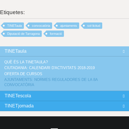
Etiquetes:
TINETaula
convocatòria
ajuntaments
sol·licitud
Diputació de Tarragona
formació
TINETaula
QUÈ ÉS LA TINETAULA?
CIUTADANIA: CALENDARI D'ACTIVITATS 2018-2019
OFERTA DE CURSOS
AJUNTAMENTS: NORMES REGULADORES DE LA 8A
CONVOCATÒRIA
TINETescola
TINETjornada