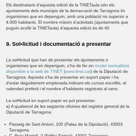
Els destinataris d’aquesta edició de la TINETaula són els
ajuntaments dels municipis de la demarcació de Tarragona i/o
organismes que en depenguin, amb una població no superior a
4.000 habitants. El nombre màxim d’activitats (ajuntaments que
puguin acollir la TINETaula) d’aquesta edició és de 40.
9. Sol•licitud i documentació a presentar
La sol•licitud que han de presentar els ajuntaments o
organismes que en depenguin, s’ha de fer en
model normalitzat
disponible a la web de TINET
(
www.tinet.cat
) de la Diputació de
Tarragona. Aquesta s’ha de presentar en suport paper i ha
d’estar degudament emplenada indicant els cursos escollits, el
calendari preferit i el nombre d’habitants registrats al cens.
La sol•licitud en suport paper es pot presentar:
a) A qualsevol de les següents oficines del registre general de la
Diputació de Tarragona:
Passeig de Sant Antoni, 100 (Palau de la Diputació), 43003
Tarragona.
C. Pere Martell, 2 (Edifici Síntesi), 43001 Tarragona.