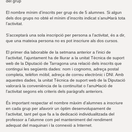
del grup
El nombre mínim d’inscrits per grup és de 5 alumnes. Si algun
dels dos grups no obté el mínim d’inscrits indicat s’anul•larà tota
l’activitat.
S’acceptarà una sola inscripció per persona a l’activitat, és a dir,
que una mateixa persona no es pot inscriure als dos cursos.
El primer dia laborable de la setmana anterior a l'inici de
l'activitat, l'ajuntament ha de lliurar a la unitat Tècnica de suport
web de la Diputació de Tarragona una relació dels inscrits que
contingui les següents dades: nom i cognoms, adreça postal
completa, telèfon mòbil, adreça de correu electrònic i DNI. Amb
aquestes dades, la unitat Tècnica de suport web de la Diputació
valorarà la conveniència de la continuïtat o l'anul•lació de
l'activitat segons els criteris dels paràgrafs anteriors.
És important respectar el nombre màxim d'alumnes a inscriure
en cada grup per afavorir un òptim desenvolupament de
l’activitat, tant pel que fa a la dedicació individualitzada del
professor a l’alumne com pel manteniment del rendiment
adequat del maquinari i la connexió a Internet.