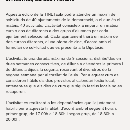
Aquesta edició de la TINETaula podrà atendre un màxim de
sol•licituds de 40 ajuntaments de la demarcació, o el que és el
mateix, 40 activitats. L’activitat consisteix a impartir un mateix
curs o dos de diferents a dos grups d’alumnes per cada
ajuntament seleccionat. Cada ajuntament triarà un màxim de
dos cursos diferents, d’una oferta de cinc, d’acord amb el
formulari de sol•licitud que es presenta a la Diputació.
L’activitat té una durada màxima de 9 sessions, distribuïdes en
dues setmanes consecutives, de dilluns a divendres la primera i
de dilluns a dijous la segona, reservant el divendres de la
segona setmana per al trasllat de l’aula. Per a aquest curs es
consideren hàbils els dies previstos al calendari festiu local,
entenent-se que els dies de curs que siguin festius locals no es
recuperen.
L’activitat es realitzarà a les dependències que l’ajuntament
habiliti per a aquesta finalitat, d’acord amb el següent horari:
primer grup, de 17.00h a 18.30h i segon grup, de 18.30h a
20.00h.