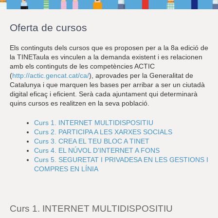
r
a
u
Oferta de cursos
l
e
s
Els continguts dels cursos que es proposen per a la 8a edició de
c
la TINETaula es vinculen a la demanda existent i es relacionen
l
amb els continguts de les competències ACTIC
a
(
http://actic.gencat.cat/ca/
), aprovades per la Generalitat de
u
Catalunya i que marquen les bases per arribar a ser un ciutadà
digital eficaç i eficient. Serà cada ajuntament qui determinarà
quins cursos es realitzen en la seva població.
Curs 1. INTERNET MULTIDISPOSITIU
Curs 2. PARTICIPA A LES XARXES SOCIALS
Curs 3. CREA EL TEU BLOC A TINET
Curs 4. EL NÚVOL D’INTERNET A FONS
Curs 5. SEGURETAT I PRIVADESA EN LES GESTIONS I
COMPRES EN LÍNIA
Curs 1. INTERNET MULTIDISPOSITIU