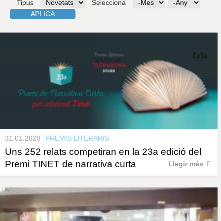
r
Tipus
Selecciona
M
A
a
e
n
u
s
y
l
e
s
P
c
l
a
à
u
g
i
n
31.01.2020
PREMIS LITERARIS
Uns 252 relats competiran en la 23a edició del
e
Premi TINET de narrativa curta
Llegir més
s