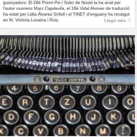
guanyadors. El 28è Premi Pin i Soler de Novel·la ha anat per
l'autor osonenc Marc Capdevila, el 18è Vidal Alvover de traducció
ha estat per Lidia Álvarez Grifoll i el TINET d'enguany ha recaigut
en M. Victòria Lovaina i Ruiz.
Llegir més