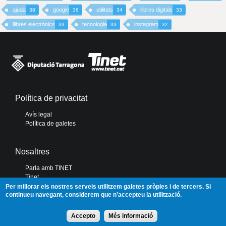
ajuda
google
utilitats
llibres digitals
38
36
34
33
llibres electrònics
tecnologia
instagram
33
33
32
Política de privacitat
Avís legal
Política de galetes
Nosaltres
Parla amb TINET
Tinet
Diputació de Tarragona
Per millorar els nostres serveis utilitzem galetes pròpies i de tercers. Si
continueu navegant, considerem que n’accepteu la utilització.
Portal de Transparència
Accepto
Més informació