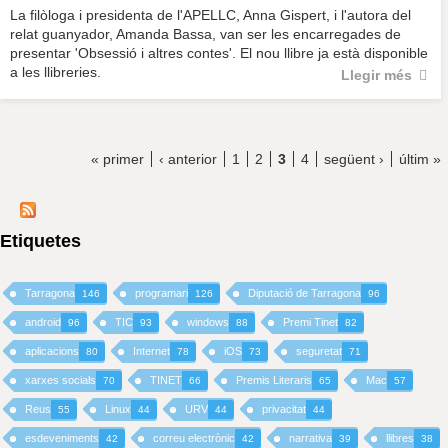
La filòloga i presidenta de l'APELLC, Anna Gispert, i l'autora del
relat guanyador, Amanda Bassa, van ser les encarregades de
presentar 'Obsessió i altres contes'. El nou llibre ja està disponible
a les llibreries.
Llegir més
« primer
‹ anterior
1
2
3
4
següent ›
últim »
Etiquetes
Tarragona
programari
Diputació de Tarragona
146
126
96
android
TIC
windows
Premi Tinet
96
93
88
82
aplicacions
Internet
iOS
seguretat
80
78
73
71
xarxes socials
TINET
Premis Literaris
Mac
70
66
65
57
Reus
Linux
URV
privacitat
55
44
44
44
esdeveniments
correu electrònic
narrativa
llibres
42
42
39
38