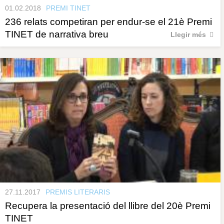
01.02.2018
PREMI TINET
236 relats competiran per endur-se el 21è Premi
TINET de narrativa breu
Llegir més
27.11.2017
PREMIS LITERARIS
Recupera la presentació del llibre del 20è Premi
TINET