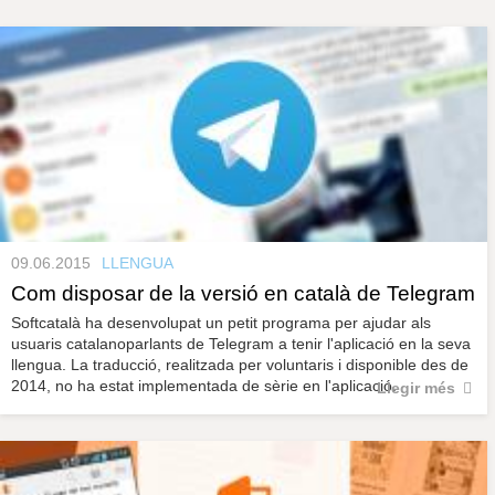
s
y
r
a
u
l
P
e
s
à
c
l
a
g
u
i
n
09.06.2015
LLENGUA
Com disposar de la versió en català de Telegram
e
Softcatalà ha desenvolupat un petit programa per ajudar als
usuaris catalanoparlants de Telegram a tenir l'aplicació en la seva
s
llengua. La traducció, realitzada per voluntaris i disponible des de
2014, no ha estat implementada de sèrie en l'aplicació.
Llegir més