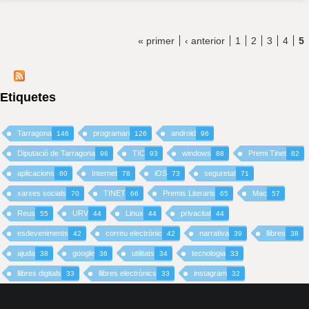
« primer
‹ anterior
1
2
3
4
5
Etiquetes
Tarragona
programari
android
146
126
96
Diputació de Tarragona
TIC
windows
Premi Tinet
96
93
88
82
aplicacions
Internet
iOS
seguretat
80
78
73
71
xarxes socials
TINET
Premis Literaris
Mac
70
66
65
57
Reus
URV
Linux
privacitat
55
44
44
44
esdeveniments
correu electrònic
narrativa
llibres
42
42
39
38
ajuda
google
utilitats
tecnologia
38
36
34
33
llibres digitals
llibres electrònics
instagram
33
33
32