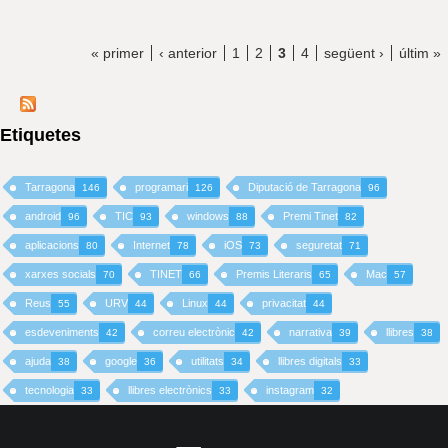
« primer
‹ anterior
1
2
3
4
següent ›
últim »
Etiquetes
Tarragona
programari
Diputació de Tarragona
146
126
96
android
TIC
windows
Premi Tinet
96
93
88
82
aplicacions
Internet
iOS
seguretat
80
78
73
71
xarxes socials
TINET
Premis Literaris
Mac
70
66
65
57
Reus
URV
Linux
privacitat
55
44
44
44
esdeveniments
correu electrònic
narrativa
llibres
42
42
39
38
ajuda
google
utilitats
llibres digitals
38
36
34
33
tecnologia
llibres electrònics
instagram
33
33
32