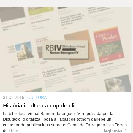
s
y
r
a
u
l
P
e
s
à
c
l
a
g
u
i
n
e
s
31.08.2015
CULTURA
Història i cultura a cop de clic
La biblioteca virtual Ramon Berenguer IV, impulsada per la
Diputació, digitalitza i posa a l'abast de tothom gairebé un
centenar de publicacions sobre el Camp de Tarragona i les Terres
de l'Ebre.
Llegir més