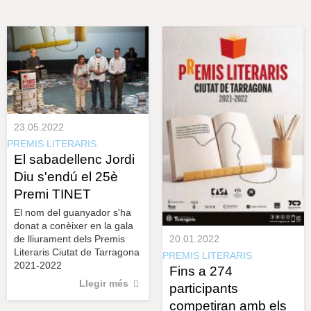
s
y
r
a
u
l
e
s
c
l
a
u
23.05.2022
PREMIS LITERARIS
El sabadellenc Jordi
Diu s'endú el 25è
Premi TINET
El nom del guanyador s'ha
donat a conèixer en la gala
de lliurament dels Premis
20.01.2022
Literaris Ciutat de Tarragona
PREMIS LITERARIS
2021-2022
Fins a 274
Llegir més
participants
competiran amb els