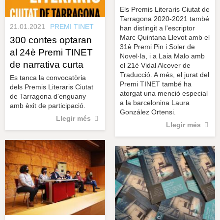
Els Premis Literaris Ciutat de
Tarragona 2020-2021 també
21.01.2021
PREMI TINET
han distingit a l'escriptor
Marc Quintana Llevot amb el
300 contes optaran
31è Premi Pin i Soler de
al 24è Premi TINET
Novel·la, i a Laia Malo amb
de narrativa curta
el 21è Vidal Alcover de
Traducció. A més, el jurat del
Es tanca la convocatòria
Premi TINET també ha
dels Premis Literaris Ciutat
atorgat una menció especial
de Tarragona d'enguany
a la barcelonina Laura
amb èxit de participació.
González Ortensi.
Llegir més
Llegir més