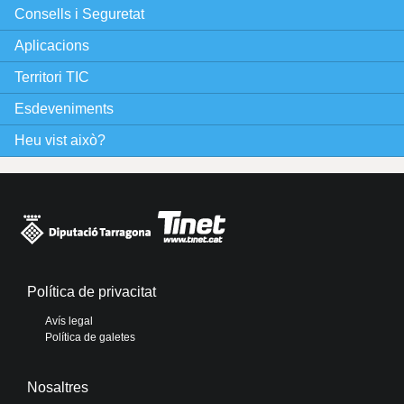
Consells i Seguretat
n
Aplicacions
e
Territori TIC
s
Esdeveniments
Heu vist això?
Política de privacitat
Avís legal
Política de galetes
Nosaltres