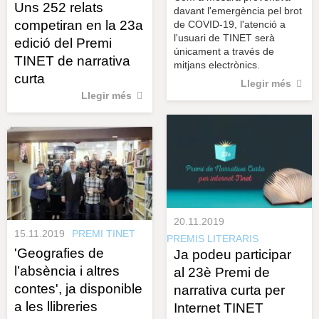
Uns 252 relats
davant l'emergència pel brot
competiran en la 23a
de COVID-19, l'atenció a
l'usuari de TINET serà
edició del Premi
únicament a través de
TINET de narrativa
mitjans electrònics.
curta
Llegir més
Llegir més
20.11.2019
15.11.2019
PREMI TINET
PREMIS LITERARIS
'Geografies de
Ja podeu participar
l’absència i altres
al 23è Premi de
contes', ja disponible
narrativa curta per
a les llibreries
Internet TINET