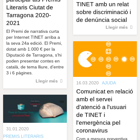
TINET amb un relat
Literaris Ciutat de
sobre discriminació i
Tarragona 2020-
de denúncia social
2021
Llegir més
El Premi de narrativa curta
per Internet TINET arriba a
la seva 24a edició. El Premi,
dotat amb 1.000 € per la
Diputació de Tarragona, s'hi
poden presentar contes en
català, de tema lliure, d'entre
3 i 6 pàgines.
Llegir més
16.03.2020
AJUDA
Comunicat en relació
amb el servei
d'atenció a l'usuari
de TINET i
l'emergència pel
31.01.2020
coronavirus
PREMIS LITERARIS
Com a mesura preventiva