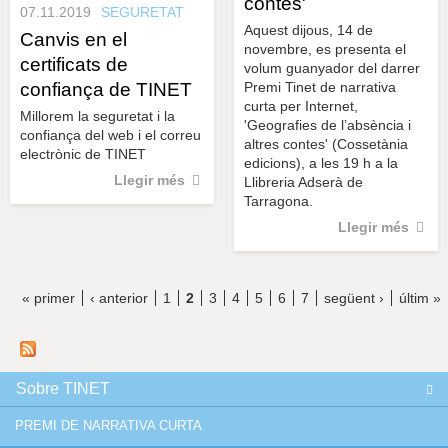
contes'
07.11.2019
SEGURETAT
Aquest dijous, 14 de
Canvis en el
novembre, es presenta el
certificats de
volum guanyador del darrer
Premi Tinet de narrativa
confiança de TINET
curta per Internet,
Millorem la seguretat i la
'Geografies de l’absència i
confiança del web i el correu
altres contes' (Cossetània
electrònic de TINET
edicions), a les 19 h a la
Llegir més
Llibreria Adserà de
Tarragona.
Llegir més
« primer
‹ anterior
1
2
3
4
5
6
7
següent ›
últim »
P
à
g
Sobre TINET
i
PREMI DE NARRATIVA CURTA