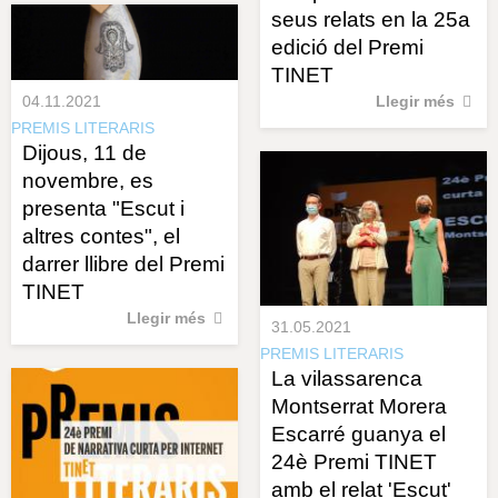
seus relats en la 25a
edició del Premi
TINET
04.11.2021
Llegir més
PREMIS LITERARIS
Dijous, 11 de
novembre, es
presenta "Escut i
altres contes", el
darrer llibre del Premi
TINET
Llegir més
31.05.2021
PREMIS LITERARIS
La vilassarenca
Montserrat Morera
Escarré guanya el
24è Premi TINET
amb el relat 'Escut'