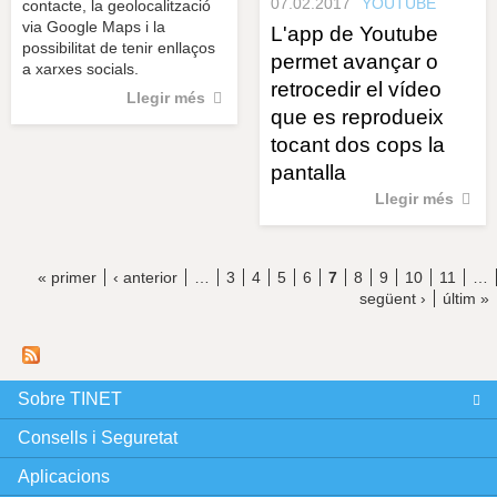
07.02.2017
YOUTUBE
contacte, la geolocalització
via Google Maps i la
L'app de Youtube
possibilitat de tenir enllaços
permet avançar o
a xarxes socials.
retrocedir el vídeo
Llegir més
que es reprodueix
tocant dos cops la
pantalla
Llegir més
« primer
‹ anterior
…
3
4
5
6
7
8
9
10
11
…
P
següent ›
últim »
à
g
Sobre TINET
i
Consells i Seguretat
n
Aplicacions