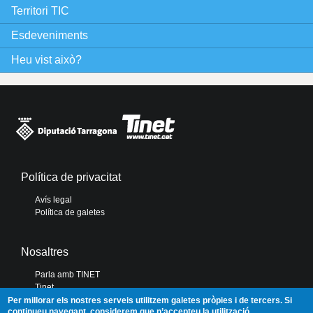
e
Territori TIC
Esdeveniments
s
Heu vist això?
Política de privacitat
Avís legal
Política de galetes
Nosaltres
Parla amb TINET
Tinet
Diputació de Tarragona
Per millorar els nostres serveis utilitzem galetes pròpies i de tercers. Si
continueu navegant, considerem que n’accepteu la utilització.
Portal de Transparència