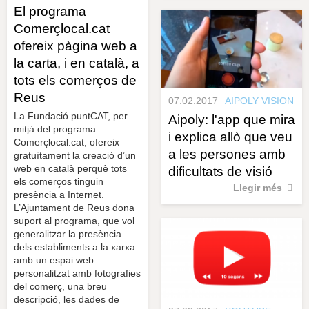
El programa
Comerçlocal.cat
ofereix pàgina web a
la carta, i en català, a
tots els comerços de
Reus
07.02.2017
AIPOLY VISION
La Fundació puntCAT, per
Aipoly: l'app que mira
mitjà del programa
i explica allò que veu
Comerçlocal.cat, ofereix
a les persones amb
gratuïtament la creació d’un
web en català perquè tots
dificultats de visió
els comerços tinguin
Llegir més
presència a Internet.
L’Ajuntament de Reus dona
suport al programa, que vol
generalitzar la presència
dels establiments a la xarxa
amb un espai web
personalitzat amb fotografies
del comerç, una breu
descripció, les dades de