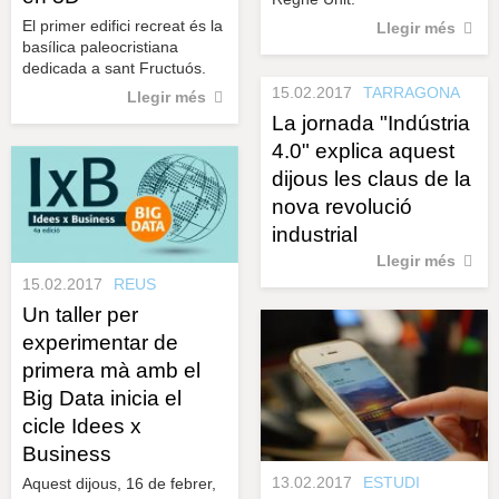
El primer edifici recreat és la
Llegir més
basílica paleocristiana
dedicada a sant Fructuós.
15.02.2017
TARRAGONA
Llegir més
La jornada "Indústria
4.0" explica aquest
dijous les claus de la
nova revolució
industrial
Llegir més
15.02.2017
REUS
Un taller per
experimentar de
primera mà amb el
Big Data inicia el
cicle Idees x
Business
13.02.2017
ESTUDI
Aquest dijous, 16 de febrer,