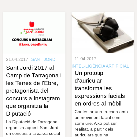
s
y
r
a
u
l
e
s
c
l
a
u
11.04.2017
21.04.2017
SANT JORDI
INTEL·LIGÈNCIA ARTIFICIAL
Sant Jordi 2017 al
Un prototip
Camp de Tarragona i
d'auricular
les Terres de l’Ebre,
transforma les
protagonista del
expressions facials
concurs a Instagram
en ordres al mòbil
que organitza la
Contestar una trucada amb
Diputació
un moviment facial com
La Diputació de Tarragona
somriure. Això pot ser
organitza aquest Sant Jordi
realitat, a partir dels
un concurs a la xarxa social
auriculars que ha