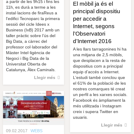
a partir de les 9h15 i fins les
El mòbil ja és el
11h, es durà a terme a les
principal dispositiu
instal·lacions de firaReus a
per accedir a
l'edifici Tecnoparc la primera
sessió del cicle Idees x
Internet, segons
Business (IxB) 2017 amb un
l’Observatori
taller pràctic sobre l’ús del
d’Internet 2016
Big Data, a càrrec del
professor col·laborador del
A les llars tarragonines hi ha
Màster Intel·ligència de
una mitjana de 2,5 mòbils,
Negoci i Big Data de la
que desplacen a la resta de
Universitat Oberta de
dispositius com a principal
Catalunya, Àlex Caminals.
equip d’accés a Internet.
L'estudi també conclou que
Llegir més
el 61% de la població de les
nostres comarques té creat
un perfil a les xarxes socials.
Facebook és àmpliament la
més utilitzada i Instagram
creix i supera Twitter en
usuaris.
Llegir més
09.02.2017
WEBS