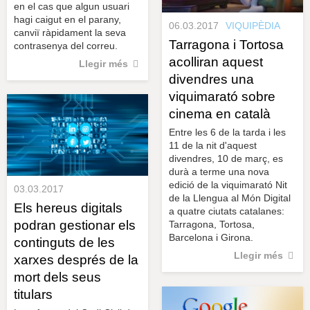
en el cas que algun usuari
hagi caigut en el parany,
06.03.2017
VIQUIPÈDIA
canviï ràpidament la seva
Tarragona i Tortosa
contrasenya del correu.
acolliran aquest
Llegir més
divendres una
viquimarató sobre
cinema en català
Entre les 6 de la tarda i les
11 de la nit d'aquest
divendres, 10 de març, es
durà a terme una nova
edició de la viquimarató Nit
03.03.2017
de la Llengua al Món Digital
Els hereus digitals
a quatre ciutats catalanes:
podran gestionar els
Tarragona, Tortosa,
Barcelona i Girona.
continguts de les
Llegir més
xarxes després de la
mort dels seus
titulars