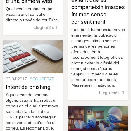
d'una càmera web
comparteixin imatges
Qualsevol persona en pot
íntimes sense
visualitzar el senyal en
directe a través de YouTube.
consentiment
Llegir més
Facebook ha anunciat noves
eines evitar la publicació
d'imatges íntimes sense el
permís de les persones
afectades. Amb
reconeixement fotogràfic es
pretén evitar la difusió del
conegut com a "porno
venjatiu" i impedir que es
03.04.2017
SEGURETAT
comparteixi a Facebook,
Messenger i Instagram.
Intent de phishing
Llegir més
Aquest cap de setmana
alguns usuaris han rebut un
correu en el qual s'intentava
suplantar la identitat de
TINET per tal d'aconseguir
les seves dades d'accés al
correu. Es recomana que,