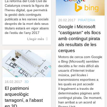
La reforma del Codi Civil de
Catalunya crearà la figura de
l’hereu digital, que permetrà
la gestió dels continguts
publicats a les xarxes socials
20.02.2017
PIRATERIA
després de la mort dels seus
Google i Microsoft
titulars estarà en vigor abans
"castigaran" els llocs
de l’estiu de l’any 2017
amb contingut pirata
Llegir més
als resultats de les
cerques
Motors de cerca com Google
o Bing (Microsoft) semblen
decidits a fer més difícil als
usuaris d'Internet trobar
música, pel·lícules i
transmissions esportives a
16.02.2017
3D
les quals es pot accedir
El patrimoni
il·legalment a través de
determinades pàgines amb
arqueològic
contingut pirata. De moment,
tarragoní, a l'abast
han arribat a un acord al
en 3D
Regne Unit.