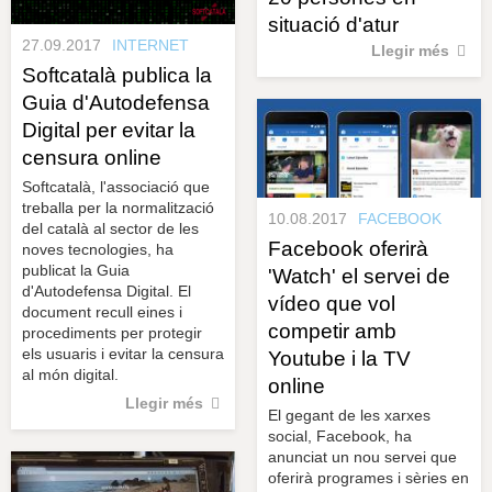
situació d'atur
27.09.2017
INTERNET
Llegir més
Softcatalà publica la
Guia d'Autodefensa
Digital per evitar la
censura online
Softcatalà, l'associació que
treballa per la normalització
10.08.2017
FACEBOOK
del català al sector de les
Facebook oferirà
noves tecnologies, ha
publicat la Guia
'Watch' el servei de
d'Autodefensa Digital. El
vídeo que vol
document recull eines i
competir amb
procediments per protegir
els usuaris i evitar la censura
Youtube i la TV
al món digital.
online
Llegir més
El gegant de les xarxes
social, Facebook, ha
anunciat un nou servei que
oferirà programes i sèries en