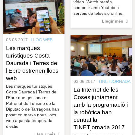
vídeo. Watch pretén
competir amb Youtube i
serveis de televisió online.
Llegir més
03.08.2017
LLOC WEB
Les marques
turístiques Costa
Daurada i Terres de
l’Ebre estrenen llocs
web
03.06.2017
TINETJORNADA
Les marques turístiques
La Internet de les
Costa Daurada i Terres de
Coses juntament
l’Ebre que gestiona el
Patronat de Turisme de la
amb la programació i
Diputació de Tarragona han
la robòtica han
posat en marxa nous llocs
centrat la
web aquesta temporada
d’estiu
TINETjornada 2017
Llegir més