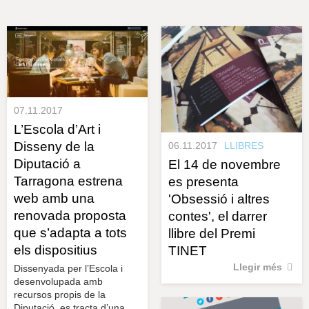
s
y
r
a
u
l
e
s
c
l
a
07.11.2017
u
L’Escola d’Art i
Disseny de la
06.11.2017
LLIBRES
Diputació a
El 14 de novembre
Tarragona estrena
es presenta
web amb una
'Obsessió i altres
renovada proposta
contes', el darrer
que s’adapta a tots
llibre del Premi
els dispositius
TINET
Llegir més
Dissenyada per l’Escola i
desenvolupada amb
recursos propis de la
Diputació, es tracta d’una