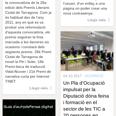
la convocatòria de la 28a
l'usuari, d'un enllaç a una
edició dels Premis Literaris
pàgina on poder crear una
Ciutat de Tarragona. Com ja
nova contrasenya.
és habitual des de l’any
Llegir més
2011, any en què es va
produir una reformulació
d’aquesta convocatòria, els
premis seguiran la línia
marcada a les darreres sis
ocasions i constarà dels
següents premis: 28è Premi
Ciutat de Tarragona de
novel·la Pin i Soler, 18è
Premi-beca de traducció
Vidal Alcover i 21è Premi de
04.10.2017
OCUPACIÓ
narrativa curta per Internet
TINET.
Un Pla d'Ocupació
Llegir més
impulsat per la
Diputació dóna feina
i formació en el
sector de les TIC a
20 persones en