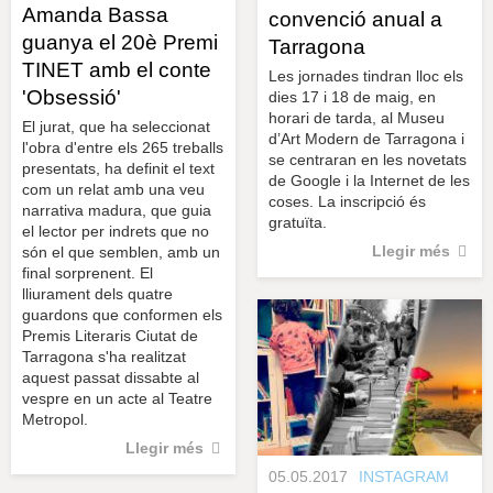
Amanda Bassa
convenció anual a
guanya el 20è Premi
Tarragona
TINET amb el conte
Les jornades tindran lloc els
'Obsessió'
dies 17 i 18 de maig, en
horari de tarda, al Museu
El jurat, que ha seleccionat
d’Art Modern de Tarragona i
l'obra d'entre els 265 treballs
se centraran en les novetats
presentats, ha definit el text
de Google i la Internet de les
com un relat amb una veu
coses. La inscripció és
narrativa madura, que guia
gratuïta.
el lector per indrets que no
Llegir més
són el que semblen, amb un
final sorprenent. El
lliurament dels quatre
guardons que conformen els
Premis Literaris Ciutat de
Tarragona s'ha realitzat
aquest passat dissabte al
vespre en un acte al Teatre
Metropol.
Llegir més
05.05.2017
INSTAGRAM