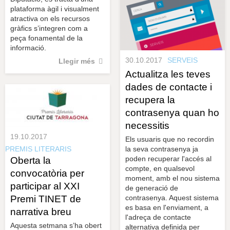
plataforma àgil i visualment
atractiva on els recursos
gràfics s’integren com a
peça fonamental de la
informació.
30.10.2017
SERVEIS
Llegir més
Actualitza les teves
dades de contacte i
recupera la
contrasenya quan ho
necessitis
19.10.2017
Els usuaris que no recordin
la seva contrasenya ja
PREMIS LITERARIS
poden recuperar l'accés al
Oberta la
compte, en qualsevol
convocatòria per
moment, amb el nou sistema
participar al XXI
de generació de
contrasenya. Aquest sistema
Premi TINET de
es basa en l'enviament, a
narrativa breu
l'adreça de contacte
Aquesta setmana s’ha obert
alternativa definida per