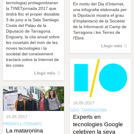
tecnologia) protagonitzaran
En motiu del Dia d'Internet,
la TINETjornada 2017 que
una infografia elaborada per
tindrà lloc el proper dissabte
la Diputació mostra el grau
3 de juny a la Sala Santiago
d'implantació de la Societat
Costa del Palau de la
de la Informació al Camp de
Diputació de Tarragona.
Tarragona i les Terres de
Enguany, la cita anual sobre
l'Ebre.
les novetats del món de les
Llegir més
noves tecnologies i la
societat del coneixement
tractarà sobre la Internet de
les coses.
Llegir més
16.05.2017
GDG TARRAGONA
Experts en
15.05.2017
tecnologies Google
PREMIS LITERARIS
La mataronina
celebren la seva