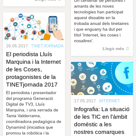
Un centenar de persones i
amants de les noves
tecnologies han participat
aquest dissabte en la
trobada anual dels tinetaires
i que enguany ha dut per
títol 'Internet, les coses i
nosaltres'.
26.05.2017
TINETJORNADA
Llegir més
El periodista Lluís
Marquina i la Internet
de les Coses,
protagonistes de la
TINETjornada 2017
El periodista i presentador
del programa Generació
17.05.2017
INTERNET
Digital de TV3, Lluís
Infografia: La situació
Marquina, i una xerrada de
Tania Valderrama,
de les TIC en l'àmbit
coordinadora pedagògica de
domèstic a les
Dynamind (iniciativa que
nostres comarques
promou la robòtica i la