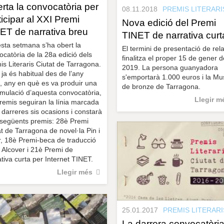
rta la convocatòria per
08.11.2018
PREMIS LITERARI
ticipar al XXI Premi
Nova edició del Premi
ET de narrativa breu
TINET de narrativa curt
sta setmana s’ha obert la
El termini de presentació de rela
ocatòria de la 28a edició dels
finalitza el proper 15 de gener d
is Literaris Ciutat de Tarragona.
2019. La persona guanyadora
ja és habitual des de l’any
s'emportarà 1.000 euros i la Mu
, any en què es va produir una
de bronze de Tarragona.
rmulació d’aquesta convocatòria,
Llegir m
premis seguiran la línia marcada
 darreres sis ocasions i constarà
 següents premis: 28è Premi
at de Tarragona de novel·la Pin i
r, 18è Premi-beca de traducció
l Alcover i 21è Premi de
tiva curta per Internet TINET.
Llegir més
25.01.2017
PREMIS LITERARI
La darrera convocatòri