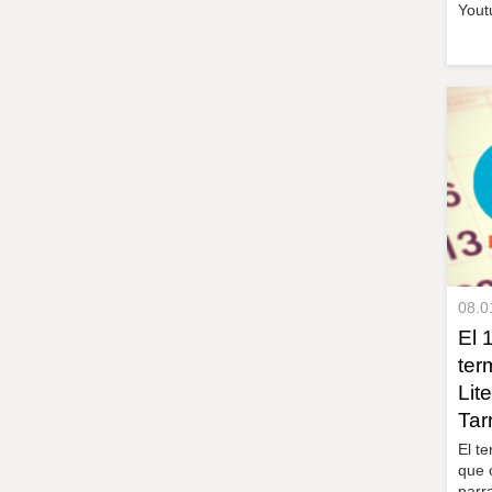
Yout
08.0
El 
ter
Lit
Tar
El te
que 
narra