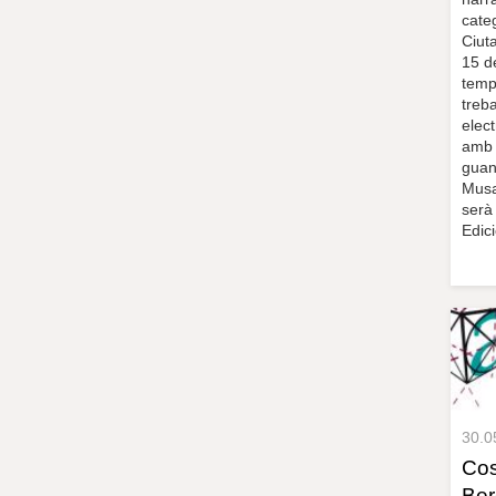
cate
Ciuta
15 d
temps
treba
elec
amb 
guan
Musa
serà
Edic
30.0
Cos
Ber