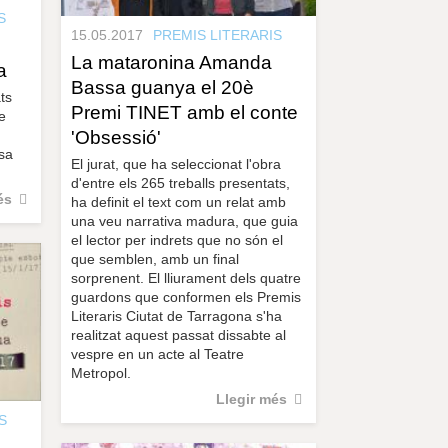
S
15.05.2017
PREMIS LITERARIS
La mataronina Amanda
a
Bassa guanya el 20è
ts
Premi TINET amb el conte
e
'Obsessió'
sa
El jurat, que ha seleccionat l'obra
d'entre els 265 treballs presentats,
és
ha definit el text com un relat amb
una veu narrativa madura, que guia
el lector per indrets que no són el
que semblen, amb un final
sorprenent. El lliurament dels quatre
guardons que conformen els Premis
Literaris Ciutat de Tarragona s'ha
realitzat aquest passat dissabte al
vespre en un acte al Teatre
Metropol.
Llegir més
S
a