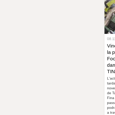
08.1
Vin
la 
Foo
dar
TI
L'act
tard
nove
de T
Fina 
pass
podr
a tr