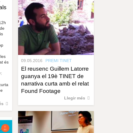
als
 12h
 de
is
op
les
09.05.2016
PREMI TINET
at és
El reusenc Guillem Latorre
r:
guanya el 19è TINET de
narrativa curta amb el relat
curta
Found Footage
de
Llegir més
és