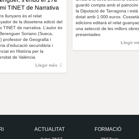
guardó compta amb el patrocini
mi TINET de Narrativa
la Diputació de Tarragona i està
s llunyans és el relat
dotat amb 1.000 euros. Cossetà
yador de la dissetena edició del
edicions editarà el relat guanyad
i TINET de narrativa. L’autor és
una selecció de les millors obre
Berenguer Soriano (Sueca,
presentades.
) professor de Geografia i
Llegir m
òria d’educació secundària i
nciat en Història per la
rsitat de València.
Llegir més
RI
ACTUALITAT
FORMACIÓ