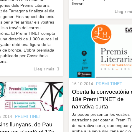
literari.
gories dels Premis Literaris
t de Tarragona finalitza el dia
Llegir m
e gener. Fins aquest dia teniu
 per a fer arribar els vostres
lls a través del correu
trònic. El Premi TINET compta
una dotació de 1.000 euros i el
yador obté una figura de la
 de bronze. L'obra premiada
 publicada per Cossetània
ions.
Llegir més
16.10.2014
PREMI TINET
Oberta la convocatòria 
18è Premi TINET de
narrativa curta
Ja podeu presentar les vostres
5.2014
PREMI TINET
narracions per optar al Premi T
ins llunyans, de Pau
de narrativa curta, que enguany
arriba a la seva divuitena edició.
enguer, s’endú el 17è