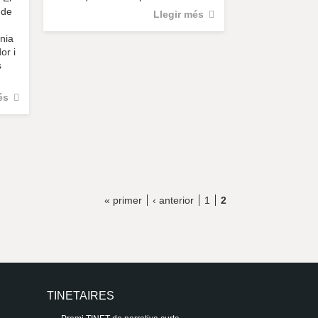
 de
Llegir més
nia
or i
s
és
« primer
‹ anterior
1
2
TINETAIRES