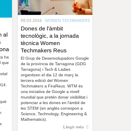
09.03.2016
WOMEN TECHMAKERS
Dones de l'àmbit
 al
tecnològic, a la jornada
s
tècnica Women
gona
Techmakers Reus
ta ha
El Grup de Desenvolupadors Google
l que
de la província de Tarragona (GDG
Tarragona) i Tech & Ladies
total
organitzen el dia 12 de març la
tercera edició del Women
014.
Techmakers a FiraReus. WTM és
una iniciativa de Google a nivell
mundial que pretén donar visibilitat i
 què
potenciar a les dones en l'àmbit de
s
les STEM (en anglès correspon a
n
Science, Technology, Engineering &
Mathematics).
e
Llegir més