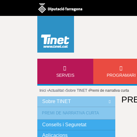
M
SERVEIS
PROGRAMARI
E
Inici
›
Actualitat
›
Sobre TINET
›
Premi de narrativa curta
N
PRE
Esteu
Sobre TINET
Ú
aquí
PREMI DE NARRATIVA CURTA
P
Consells i Seguretat
R
Aplicacions