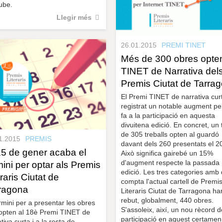
ube.
Llegir més
26.01.2015
PREMI TINET
Més de 300 obres opten
TINET de Narrativa del
Premis Ciutat de Tarra
El Premi TINET de narrativa cur
registrat un notable augment pe
fa a la participació en aquesta
divuitena edició. En concret, un 
de 305 treballs opten al guardó
1.2015
PREMIS
davant dels 260 presentats el 2
15 de gener acaba el
Això significa gairebé un 15%
d'augment respecte la passada
mini per optar als Premis
edició. Les tres categories amb
eraris Ciutat de
compta l'actual cartell de Premi
ragona
Literaris Ciutat de Tarragona ha
rebut, globalment, 440 obres.
rmini per a presentar les obres
S'assoleix, així, un nou rècord d
opten al 18è Premi TINET de
participació en aquest certamen
tiva curta i a la resta de