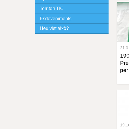
Territori TIC
I
Esdeveniments
N
Heu vist això?
C
I
21.0
190
P
Pre
per
A
L
19.1