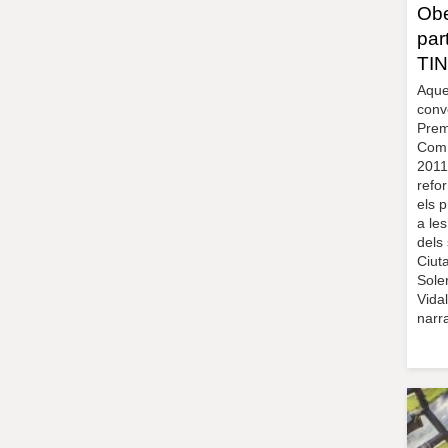
Obe
par
TIN
Aque
conv
Prem
Com 
2011
refo
els 
a les
dels
Ciut
Sole
Vida
narra