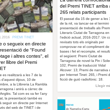
del Premi TINET arriba 
265 relats participants
El passat dia 15 de gener a les
de la nit, va tancar-se el termini
presentació de treballs als Prem
Literaris Ciutat de Tarragona en
1.2016
PREMI TINET
l’edició actual, 2016-2017. Un c
revisats tots els originals per
e o segueix en directe
comprovar-ne el compliment de 
presentació de "Found
bases i fet el recompte, el result
tage i altres contes", el
el següent: Premi Ciutat de
Tarragona de novel·la Pin i Sole
rer llibre del Premi
102; Premi de traducció Vidal
NET
Alcover: 13; Premi de narrativa 
per Internet Tinet: 265, i Premi 
e es realitzarà a les 7 de la
ficció de guió radiofònic: 18.
a d'aquest dijous, 10 de
mbre, a la Llibreria La Rambla
Llegir m
arragona i anirà a càrrec de
Anglès. Tal com es va fer l'any
at, la presentació també es
à seguir en directe per Internet
avés del web de TINET i de