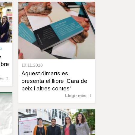
r
a
u
l
e
s
c
l
a
S
u
e
libre
19.11.2018
Aquest dimarts es
és
presenta el llibre 'Cara de
peix i altres contes'
Llegir més