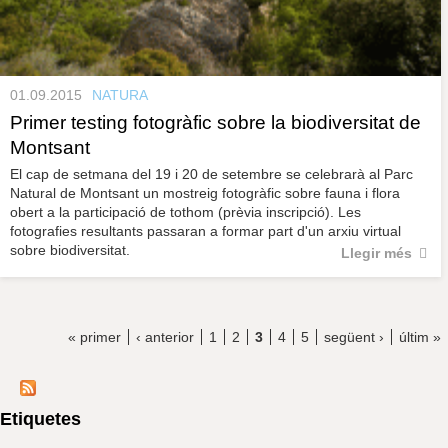
01.09.2015
NATURA
Primer testing fotogràfic sobre la biodiversitat de
Montsant
El cap de setmana del 19 i 20 de setembre se celebrarà al Parc
Natural de Montsant un mostreig fotogràfic sobre fauna i flora
obert a la participació de tothom (prèvia inscripció). Les
fotografies resultants passaran a formar part d'un arxiu virtual
sobre biodiversitat.
Llegir més
« primer
‹ anterior
1
2
3
4
5
següent ›
últim »
Etiquetes