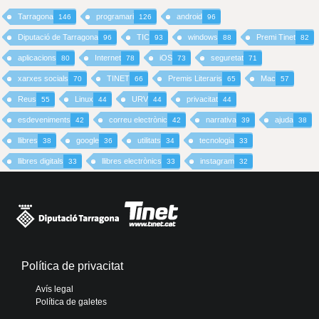
Tarragona
programari
android
146
126
96
Diputació de Tarragona
TIC
windows
Premi Tinet
96
93
88
82
aplicacions
Internet
iOS
seguretat
80
78
73
71
xarxes socials
TINET
Premis Literaris
Mac
70
66
65
57
Reus
Linux
URV
privacitat
55
44
44
44
esdeveniments
correu electrònic
narrativa
ajuda
42
42
39
38
llibres
google
utilitats
tecnologia
38
36
34
33
llibres digitals
llibres electrònics
instagram
33
33
32
Política de privacitat
Avís legal
Política de galetes