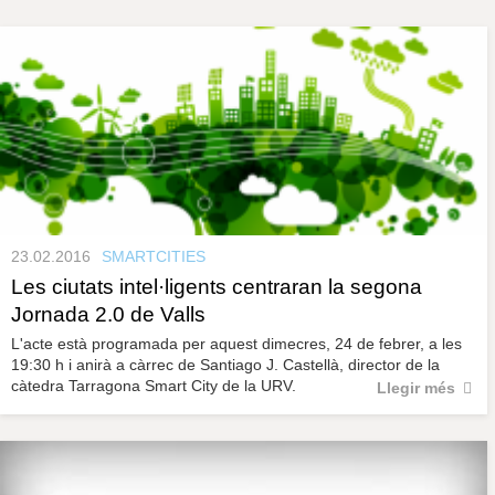
s
y
r
a
u
l
P
e
s
à
c
l
a
g
u
i
n
23.02.2016
SMARTCITIES
Les ciutats intel·ligents centraran la segona
e
Jornada 2.0 de Valls
L'acte està programada per aquest dimecres, 24 de febrer, a les
s
19:30 h i anirà a càrrec de Santiago J. Castellà, director de la
càtedra Tarragona Smart City de la URV.
Llegir més