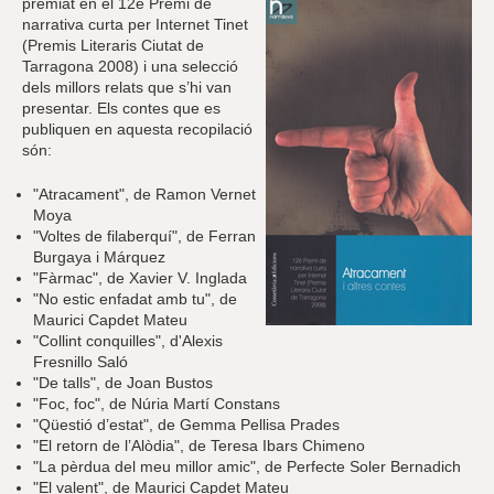
r
premiat en el 12è Premi de
a
narrativa curta per Internet Tinet
u
(Premis Literaris Ciutat de
l
Tarragona 2008) i una selecció
e
dels millors relats que s’hi van
s
presentar. Els contes que es
c
publiquen en aquesta recopilació
l
són:
a
u
"Atracament", de Ramon Vernet
Moya
"Voltes de filaberquí", de Ferran
Burgaya i Márquez
"Fàrmac", de Xavier V. Inglada
"No estic enfadat amb tu", de
Maurici Capdet Mateu
"Collint conquilles", d'Alexis
Fresnillo Saló
"De talls", de Joan Bustos
"Foc, foc", de Núria Martí Constans
"Qüestió d’estat", de Gemma Pellisa Prades
"El retorn de l’Alòdia", de Teresa Ibars Chimeno
"La pèrdua del meu millor amic", de Perfecte Soler Bernadich
"El valent", de Maurici Capdet Mateu