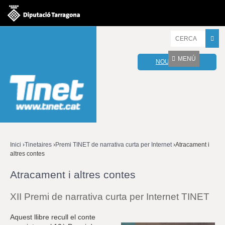
Jump to navigation
I
n
t
MENÚ
NOU WEBMAIL
r
o
d
u
ï
u
l
e
s
v
Inici
›
Tinetaires
›
Premi TINET de narrativa curta per Internet
›
Atracament i
o
altres contes
Esteu
s
t
Atracament i altres contes
aquí
r
e
XII Premi de narrativa curta per Internet TINET
s
p
a
Aquest llibre recull el conte