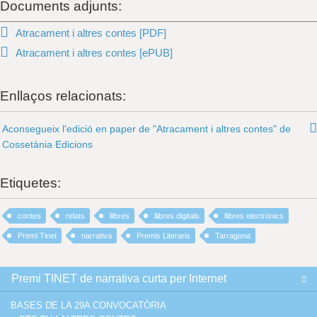
Documents adjunts:
Atracament i altres contes [PDF]
Atracament i altres contes [ePUB]
Enllaços relacionats:
Aconsegueix l'edició en paper de "Atracament i altres contes" de
Cossetània Edicions
Etiquetes:
contes
relats
llibres
llibres digitals
llibres electrònics
Premi Tinet
narrativa
Premis Literaris
Tarragona
Premi TINET de narrativa curta per Internet
BASES DE LA 29A CONVOCATÒRIA