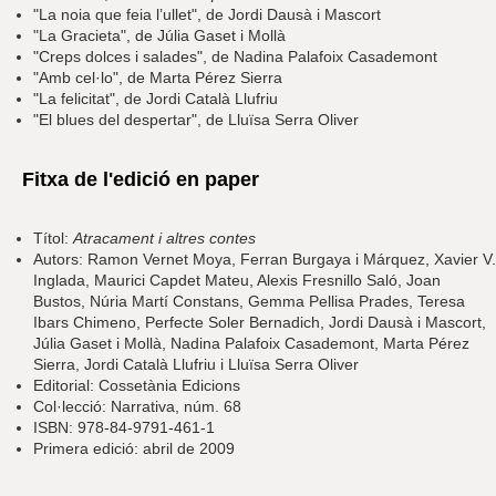
"La noia que feia l’ullet", de Jordi Dausà i Mascort
"La Gracieta", de Júlia Gaset i Mollà
"Creps dolces i salades", de Nadina Palafoix Casademont
"Amb cel·lo", de Marta Pérez Sierra
"La felicitat", de Jordi Català Llufriu
"El blues del despertar", de Lluïsa Serra Oliver
Fitxa de l'edició en paper
Títol:
Atracament i altres contes
Autors: Ramon Vernet Moya, Ferran Burgaya i Márquez, Xavier V.
Inglada, Maurici Capdet Mateu, Alexis Fresnillo Saló, Joan
Bustos, Núria Martí Constans, Gemma Pellisa Prades, Teresa
Ibars Chimeno, Perfecte Soler Bernadich, Jordi Dausà i Mascort,
Júlia Gaset i Mollà, Nadina Palafoix Casademont, Marta Pérez
Sierra, Jordi Català Llufriu i Lluïsa Serra Oliver
Editorial: Cossetània Edicions
Col·lecció: Narrativa, núm. 68
ISBN: 978-84-9791-461-1
Primera edició: abril de 2009