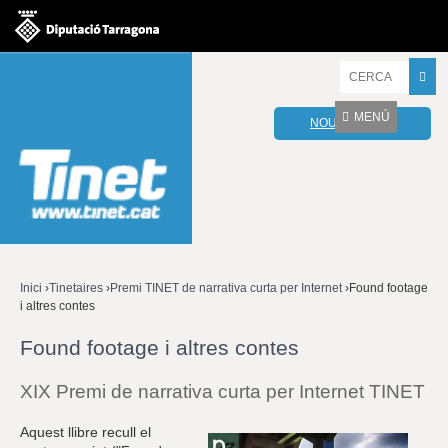
Jump to navigation
I
n
t
MENÚ
NOU WEBMAIL
r
o
d
u
ï
u
l
e
s
v
Inici
›
Tinetaires
›
Premi TINET de narrativa curta per Internet
›
Found footage
o
i altres contes
Esteu
s
t
Found footage i altres contes
aquí
r
e
XIX Premi de narrativa curta per Internet TINET
s
p
a
Aquest llibre recull el