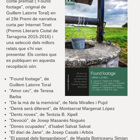
r
conte premiat ("Found
a
footage", original de
u
Guillem Latorre Toral) en
l
el 19è Premi de narrativa
e
curta per Internet Tinet
s
(Premis Literaris Ciutat de
c
Tarragona 2015-2016) i
l
una selecció dels millors
a
relats que s’hi van
u
presentar. Els contes que
es publiquen en aquesta
recopilació són:
"Found footage", de
Guillem Latorre Toral
"Amor cec", de Teresa
Barba
"De la mà de la memòria", de Nela Miralles i Pujol
"Demà serà diferent", de Montserrat Margenat López
"Dents noves", de Terézia B. Xipell
"Devoció", de Josep Masanés Nogués
"Dones ocupades", d'Isabel Salvat Salvat
"El diari de Jane", de Josep Casals i Arbós
"El passat dels llangardaixos", de Magda Bistriceanu Simian