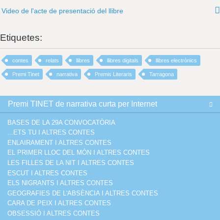
Video de l'acte de presentació del llibre
Etiquetes:
contes
relats
llibres
llibres digitals
llibres electrònics
Premi Tinet
narrativa
Premis Literaris
Tarragona
Premi TINET de narrativa curta per Internet
BASES DE LA 29A CONVOCATÒRIA
...ETS TU I ALTRES CONTES
ENLAIRAMENT I ALTRES CONTES
EL PRIMER LLOC DEL MÓN I ALTRES CONTES
LES FILLES DE LA NIT I ALTRES CONTES
ESCUT I ALTRES CONTES
ELS NIGRANTS I ALTRES CONTES
GEOGRAFIES DE L'ABSÈNCIA I ALTRES CONTES
CARA DE PEIX I ALTRES CONTES
OBSESSIÓ I ALTRES CONTES