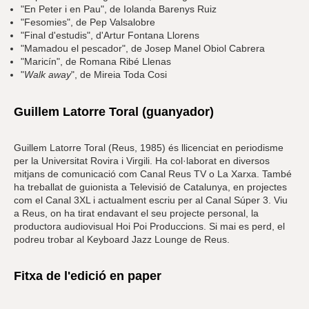
"En Peter i en Pau", de Iolanda Barenys Ruiz
"Fesomies", de Pep Valsalobre
"Final d'estudis", d'Artur Fontana Llorens
"Mamadou el pescador", de Josep Manel Obiol Cabrera
"Maricín", de Romana Ribé Llenas
"
Walk away
", de Mireia Toda Cosi
Guillem Latorre Toral (guanyador)
Guillem Latorre Toral (Reus, 1985) és llicenciat en periodisme
per la Universitat Rovira i Virgili. Ha col·laborat en diversos
mitjans de comunicació com Canal Reus TV o La Xarxa. També
ha treballat de guionista a Televisió de Catalunya, en projectes
com el Canal 3XL i actualment escriu per al Canal Súper 3. Viu
a Reus, on ha tirat endavant el seu projecte personal, la
productora audiovisual Hoi Poi Produccions. Si mai es perd, el
podreu trobar al Keyboard Jazz Lounge de Reus.
Fitxa de l'edició en paper