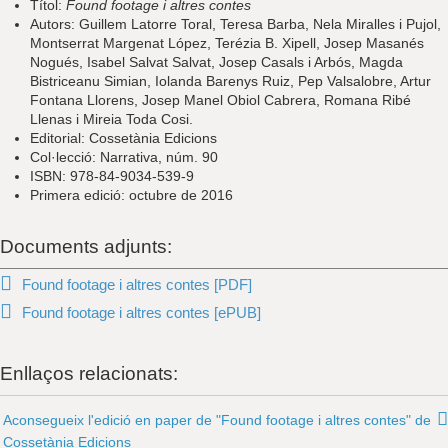
Títol:
Found footage i altres contes
Autors: Guillem Latorre Toral, Teresa Barba, Nela Miralles i Pujol,
Montserrat Margenat López, Terézia B. Xipell, Josep Masanés
Nogués, Isabel Salvat Salvat, Josep Casals i Arbós, Magda
Bistriceanu Simian, Iolanda Barenys Ruiz, Pep Valsalobre, Artur
Fontana Llorens, Josep Manel Obiol Cabrera, Romana Ribé
Llenas i Mireia Toda Cosi.
Editorial: Cossetània Edicions
Col·lecció: Narrativa, núm. 90
ISBN: 978-84-9034-539-9
Primera edició: octubre de 2016
Documents adjunts:
Found footage i altres contes [PDF]
Found footage i altres contes [ePUB]
Enllaços relacionats:
Aconsegueix l'edició en paper de "Found footage i altres contes" de
Cossetània Edicions