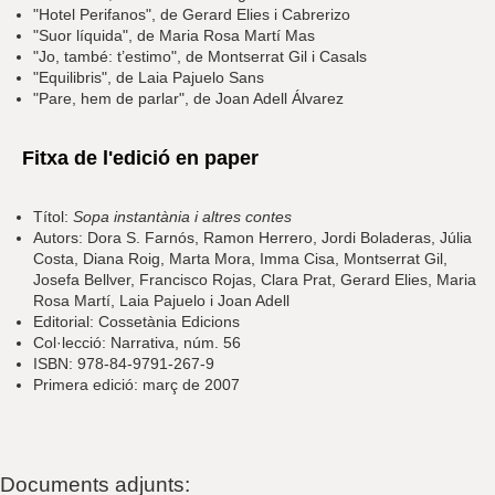
"Hotel Perifanos", de Gerard Elies i Cabrerizo
"Suor líquida", de Maria Rosa Martí Mas
"Jo, també: t’estimo", de Montserrat Gil i Casals
"Equilibris", de Laia Pajuelo Sans
"Pare, hem de parlar", de Joan Adell Álvarez
Fitxa de l'edició en paper
Títol:
Sopa instantània i altres contes
Autors: Dora S. Farnós, Ramon Herrero, Jordi Boladeras, Júlia
Costa, Diana Roig, Marta Mora, Imma Cisa, Montserrat Gil,
Josefa Bellver, Francisco Rojas, Clara Prat, Gerard Elies, Maria
Rosa Martí, Laia Pajuelo i Joan Adell
Editorial: Cossetània Edicions
Col·lecció: Narrativa, núm. 56
ISBN: 978-84-9791-267-9
Primera edició: març de 2007
Documents adjunts: