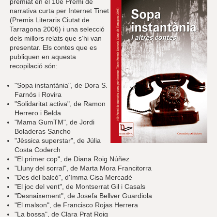
r
premiat en el 10è Premi de
a
narrativa curta per Internet Tinet
u
(Premis Literaris Ciutat de
l
Tarragona 2006) i una selecció
e
dels millors relats que s’hi van
s
presentar. Els contes que es
c
publiquen en aquesta
l
recopilació són:
a
u
"Sopa instantània", de Dora S.
Farnós i Rovira
"Solidaritat activa", de Ramon
Herrero i Belda
"Mama GumTM", de Jordi
Boladeras Sancho
"Jèssica superstar", de Júlia
Costa Coderch
"El primer cop", de Diana Roig Núñez
"Lluny del sorral", de Marta Mora Francitorra
"Des del balcó", d'Imma Cisa Mercadé
"El joc del vent", de Montserrat Gil i Casals
"Desnaixement", de Josefa Bellver Guardiola
"El malson", de Francisco Rojas Herrera
"La bossa", de Clara Prat Roig