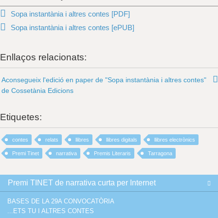
Sopa instantània i altres contes [PDF]
Sopa instantània i altres contes [ePUB]
Enllaços relacionats:
Aconsegueix l'edició en paper de "Sopa instantània i altres contes"
de Cossetània Edicions
Etiquetes:
contes
relats
llibres
llibres digitals
llibres electrònics
Premi Tinet
narrativa
Premis Literaris
Tarragona
Premi TINET de narrativa curta per Internet
BASES DE LA 29A CONVOCATÒRIA
...ETS TU I ALTRES CONTES