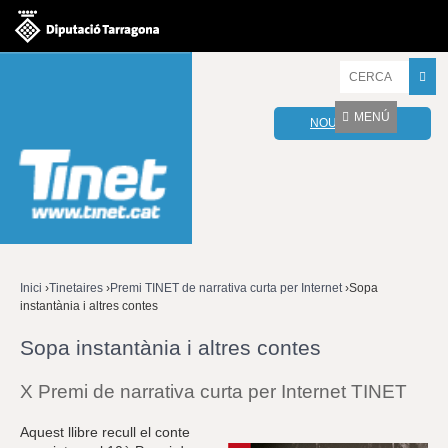
Jump to navigation
I
n
t
MENÚ
NOU WEBMAIL
r
o
d
u
ï
u
l
e
s
v
Inici
›
Tinetaires
›
Premi TINET de narrativa curta per Internet
›
Sopa
o
instantània i altres contes
Esteu
s
t
Sopa instantània i altres contes
aquí
r
e
X Premi de narrativa curta per Internet TINET
s
p
a
Aquest llibre recull el conte