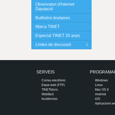
Observatori d'Internet
Diputació
Butlletins tinetaires
Marca TINET
Especial TINET 20 anys
Llistes de discussió
SERVEIS
PROGRAMA
Correu electrònic
Windows
Espai web (FTP)
Linux
TINETblocs
Mac OS X
Webfàcil
Android
Incidències
iOS
Aplicacions w