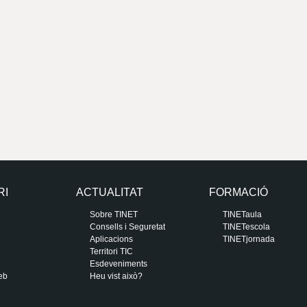
RI
ACTUALITAT
FORMACIÓ
Sobre TINET
TINETaula
Consells i Seguretat
TINETescola
Aplicacions
TINETjornada
Territori TIC
Esdeveniments
eb
Heu vist això?