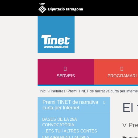
M
SERVEIS
PROGRAMARI
E
Inici
›
Tinetaires
›
Premi TINET de narrativa curta per Interne
N
Esteu
Premi TINET de narrativa
El 
curta per Internet
Ú
aquí
BASES DE LA 29A
P
V Pre
CONVOCATÒRIA
...ETS TU I ALTRES CONTES
R
ENLAIRAMENT I ALTRES
En aques