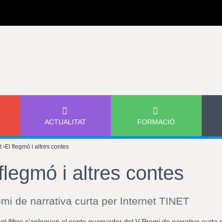
Jump to navigation
ACTUALITAT
FORMACIÓ
t
›
El flegmó i altres contes
flegmó i altres contes
mi de narrativa curta per Internet TINET
t llibre s’apleguen el conte guanyador del V Premi de narrativa curta p