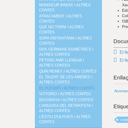
Xav
MONSIEUR BINOIX I ALTRES
Edi
CONTES
Col
ATRACAMENT I ALTRES
IS
CONTES
Pri
QUE NO TORNI I ALTRES
CONTES
SOPA INSTANTÀNIA I ALTRES
Docum
CONTES
DOS GERMANS ASIMÈTRICS I
El f
ALTRES CONTES
El f
PETONS AMB LLENGUA I
ALTRES CONTES
QUIN REMEI! I ALTRES CONTES
Enlla
EL TALENT DE LES AMEBES I
ALTRES CONTES
EL FLEGMÓ I ALTRES CONTES
Aconseg
VITTORIO I ALTRES CONTES
BIOGRAFIA I ALTRES CONTES
Etiqu
L'ANGOIXA DEL RETRATISTA I
ALTRES CONTES
L'ESTIU D'ULISSES I ALTRES
cont
CONTES