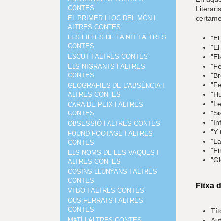
CONTES
Literari
I
certame
EL PRIMER LLOC DEL MÓN I
ALTRES CONTES
N
LES FILLES DE LA NIT I ALTRES
"El
CONTES
"El
ESCUT I ALTRES CONTES
"El
C
"Fe
ELS NIGRANTS I ALTRES
"Br
CONTES
I
"Fe
GEOGRAFIES DE L'ABSÈNCIA I
"H
ALTRES CONTES
P
"Le
CARA DE PEIX I ALTRES
"Si
CONTES
A
"In
OBSESSIÓ I ALTRES CONTES
"Y 
FOUND FOOTAGE I ALTRES
L
"La
CONTES
"Fi
ELS NOMS DE LES VAQUES I
"Gl
ALTRES CONTES
COSINS LLUNYANS I ALTRES
CONTES
Fitxa d
VI BO I ALTRES CONTES
OUS FERRATS I ALTRES
CONTES
Tít
MATÍ I ALTRES CONTES
Aut