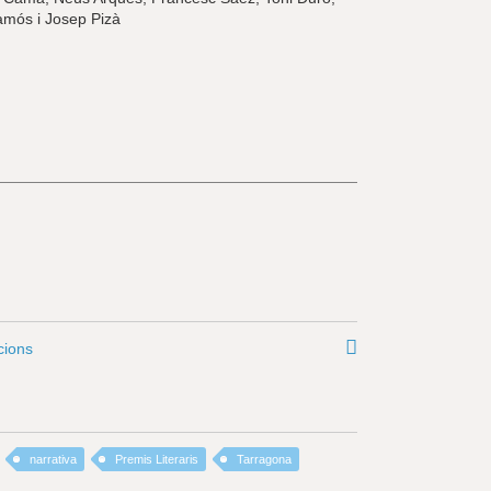
amós i Josep Pizà
cions
narrativa
Premis Literaris
Tarragona