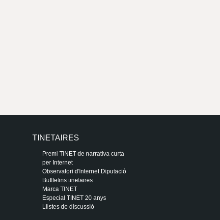
TINETAIRES
Premi TINET de narrativa curta
per Internet
Observatori d'Internet Diputació
Butlletins tinetaires
Marca TINET
Especial TINET 20 anys
Llistes de discussió