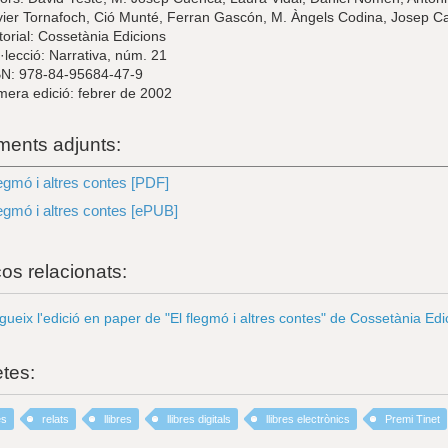
ier Tornafoch, Ció Munté, Ferran Gascón, M. Àngels Codina, Josep C
torial: Cossetània Edicions
·lecció: Narrativa, núm. 21
BN: 978-84-95684-47-9
mera edició: febrer de 2002
ents adjunts:
legmó i altres contes [PDF]
legmó i altres contes [ePUB]
ços relacionats:
ueix l'edició en paper de "El flegmó i altres contes" de Cossetània Edi
etes:
es
relats
llibres
llibres digitals
llibres electrònics
Premi Tinet