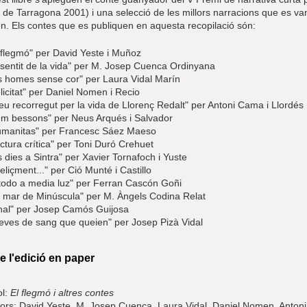
s de Tarragona 2001) i una selecció de les millors narracions que es v
n. Els contes que es publiquen en aquesta recopilació són:
 flegmó" per David Yeste i Muñoz
 sentit de la vida" per M. Josep Cuenca Ordinyana
s homes sense cor" per Laura Vidal Marín
licitat" per Daniel Nomen i Recio
eu recorregut per la vida de Llorenç Redalt" per Antoni Cama i Llordés
m bessons" per Neus Arqués i Salvador
umanitas" per Francesc Sáez Maeso
ctura crítica" per Toni Duró Crehuet
s dies a Sintra" per Xavier Tornafoch i Yuste
feliçment..." per Ció Munté i Castillo
todo a media luz" per Ferran Cascón Goñi
 mar de Minúscula" per M. Àngels Codina Relat
nal" per Josep Camós Guijosa
eves de sang que queien" per Josep Pizà Vidal
e l'edició en paper
ol:
El flegmó i altres contes
ors: David Yeste, M. Josep Cuenca, Laura Vidal, Daniel Nomen, Anton