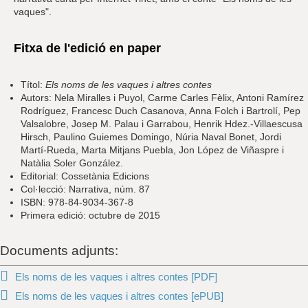
vaques".
Fitxa de l'edició en paper
Títol:
Els noms de les vaques i altres contes
Autors: Nela Miralles i Puyol, Carme Carles Fèlix, Antoni Ramírez
Rodríguez, Francesc Duch Casanova, Anna Folch i Bartrolí, Pep
Valsalobre, Josep M. Palau i Garrabou, Henrik Hdez.-Villaescusa
Hirsch, Paulino Guiemes Domingo, Núria Naval Bonet, Jordi
Martí-Rueda, Marta Mitjans Puebla, Jon López de Viñaspre i
Natàlia Soler González.
Editorial: Cossetània Edicions
Col·lecció: Narrativa, núm. 87
ISBN: 978-84-9034-367-8
Primera edició: octubre de 2015
Documents adjunts:
Els noms de les vaques i altres contes [PDF]
Els noms de les vaques i altres contes [ePUB]