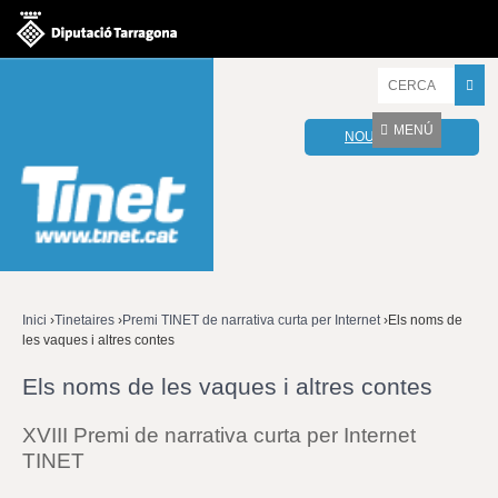
Jump to navigation
I
n
t
MENÚ
NOU WEBMAIL
r
o
d
u
ï
u
l
e
s
v
Inici
›
Tinetaires
›
Premi TINET de narrativa curta per Internet
›
Els noms de
o
les vaques i altres contes
Esteu
s
t
Els noms de les vaques i altres contes
aquí
r
e
XVIII Premi de narrativa curta per Internet
s
TINET
p
a