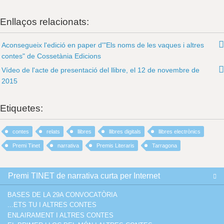
Enllaços relacionats:
Aconsegueix l'edició en paper d'"Els noms de les vaques i altres
contes" de Cossetània Edicions
Vídeo de l'acte de presentació del llibre, el 12 de novembre de
2015
Etiquetes:
contes
relats
llibres
llibres digitals
llibres electrònics
Premi Tinet
narrativa
Premis Literaris
Tarragona
Premi TINET de narrativa curta per Internet
BASES DE LA 29A CONVOCATÒRIA
...ETS TU I ALTRES CONTES
ENLAIRAMENT I ALTRES CONTES