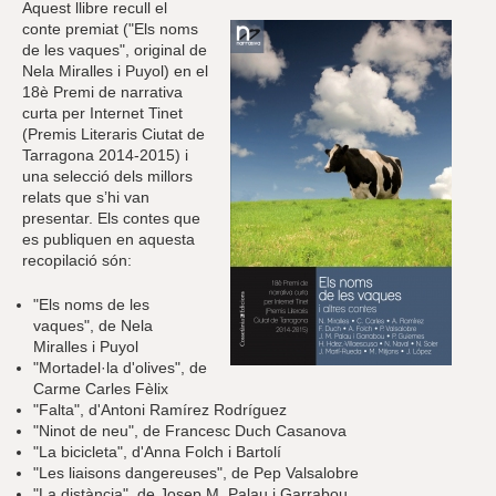
r
Aquest llibre recull el
a
conte premiat ("Els noms
u
de les vaques", original de
l
Nela Miralles i Puyol) en el
e
18è Premi de narrativa
s
curta per Internet Tinet
c
(Premis Literaris Ciutat de
l
Tarragona 2014-2015) i
a
una selecció dels millors
u
relats que s’hi van
presentar. Els contes que
es publiquen en aquesta
recopilació són:
"Els noms de les
vaques", de Nela
Miralles i Puyol
"Mortadel·la d'olives", de
Carme Carles Fèlix
"Falta", d'Antoni Ramírez Rodríguez
"Ninot de neu", de Francesc Duch Casanova
"La bicicleta", d'Anna Folch i Bartolí
"Les liaisons dangereuses", de Pep Valsalobre
"La distància", de Josep M. Palau i Garrabou