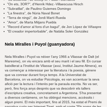
"On ets, 3OR?", d'Henrik Hdez.-Villaescusa Hirsch
"Subratllat", de Paulino Guiemes Domingo
"La finestra", de Núria Naval Bonet
"Terra de ningú", de Jordi Martí-Rueda
"Amor", de Marta Mitjans Puebla
"Record d'amor al fons d'un bagul", de Jon López de Viñaspre
"El creador impertorbable", de Natàlia Soler González
Nela Miralles i Puyol (guanyadora)
Nela Miralles i Puyol va néixer l’any 1966 a Vilassar de Dalt (el
Maresme), on viu encara amb el seu marit i el seu fill. En cursar
batxillerat a l’Institut de Vilassar (avui, Institut Jaume Almera), es
va començar a interessar per la literatura i la poesia, gènere
que va conrear durant força temps. A la Universitat de
Barcelona, on va estudiar Psicologia, es van accentuar la seva
afició per la lectura i l’interès per la paraula escrita. No va ser,
però, fins força anys després que va descobrir els tallers
d’escriptura creativa, concretament a Argentona. S’ha presentat
a diversos certàmens, on ha obtingut mencions, accèssits i
algun premi. El més important, fins al 2015, ha estat el Premi de
narrativa curta per Internet Tinet, amb el conte "Els noms de les