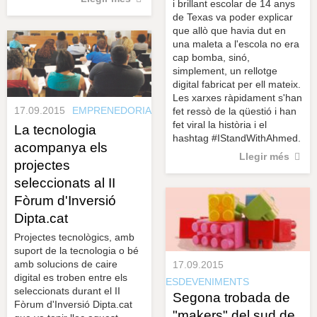
i brillant escolar de 14 anys
de Texas va poder explicar
que allò que havia dut en
una maleta a l'escola no era
cap bomba, sinó,
simplement, un rellotge
digital fabricat per ell mateix.
Les xarxes ràpidament s'han
17.09.2015
EMPRENEDORIA
fet ressò de la qüestió i han
fet viral la història i el
La tecnologia
hashtag #IStandWithAhmed.
acompanya els
Llegir més
projectes
seleccionats al II
Fòrum d'Inversió
Dipta.cat
Projectes tecnològics, amb
suport de la tecnologia o bé
amb solucions de caire
17.09.2015
digital es troben entre els
ESDEVENIMENTS
seleccionats durant el II
Segona trobada de
Fòrum d'Inversió Dipta.cat
"makers" del sud de