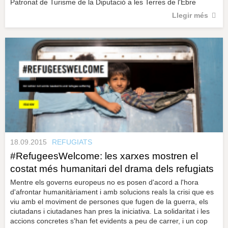
Patronat de Turisme de la Diputació a les Terres de l'Ebre
Llegir més
18.09.2015
REFUGIATS
#RefugeesWelcome: les xarxes mostren el
costat més humanitari del drama dels refugiats
Mentre els governs europeus no es posen d'acord a l'hora
d'afrontar humanitàriament i amb solucions reals la crisi que es
viu amb el moviment de persones que fugen de la guerra, els
ciutadans i ciutadanes han pres la iniciativa. La solidaritat i les
accions concretes s'han fet evidents a peu de carrer, i un cop