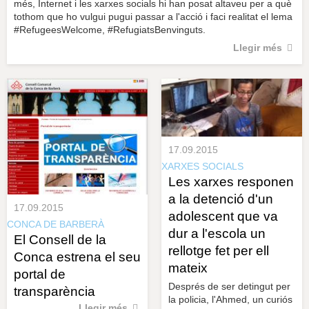
més, Internet i les xarxes socials hi han posat altaveu per a què
tothom que ho vulgui pugui passar a l'acció i faci realitat el lema
#RefugeesWelcome, #RefugiatsBenvinguts.
Llegir més
17.09.2015
XARXES SOCIALS
Les xarxes responen
a la detenció d'un
17.09.2015
adolescent que va
CONCA DE BARBERÀ
dur a l'escola un
El Consell de la
rellotge fet per ell
Conca estrena el seu
mateix
portal de
Després de ser detingut per
transparència
la policia, l'Ahmed, un curiós
Llegir més