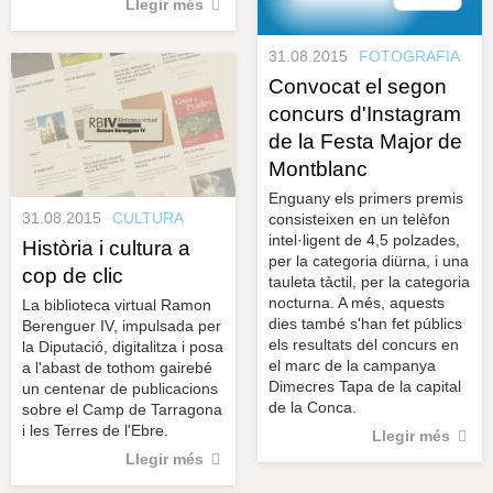
Llegir més
31.08.2015
FOTOGRAFIA
Convocat el segon
concurs d'Instagram
de la Festa Major de
Montblanc
Enguany els primers premis
31.08.2015
CULTURA
consisteixen en un telèfon
intel·ligent de 4,5 polzades,
Història i cultura a
per la categoria diürna, i una
cop de clic
tauleta tàctil, per la categoria
nocturna. A més, aquests
La biblioteca virtual Ramon
dies també s'han fet públics
Berenguer IV, impulsada per
els resultats del concurs en
la Diputació, digitalitza i posa
el marc de la campanya
a l'abast de tothom gairebé
Dimecres Tapa de la capital
un centenar de publicacions
de la Conca.
sobre el Camp de Tarragona
i les Terres de l'Ebre.
Llegir més
Llegir més