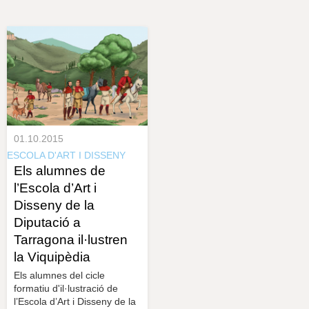
s
y
r
a
u
l
e
s
c
l
a
u
01.10.2015
ESCOLA D'ART I DISSENY
Els alumnes de
l’Escola d’Art i
Disseny de la
Diputació a
Tarragona il·lustren
la Viquipèdia
Els alumnes del cicle
formatiu d'il·lustració de
l’Escola d’Art i Disseny de la